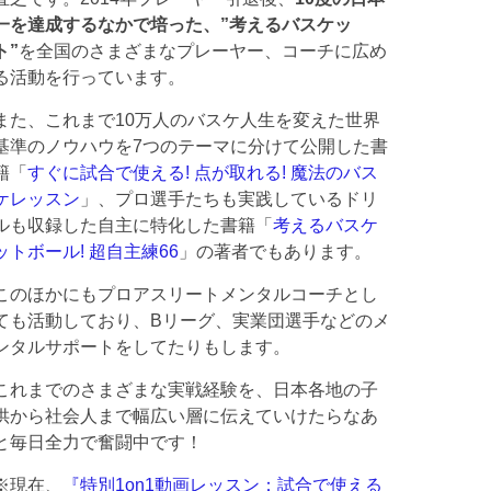
一を達成するなかで培った、”考えるバスケッ
ト”
を全国のさまざまなプレーヤー、コーチに広め
る活動を行っています。
また、これまで10万人のバスケ人生を変えた世界
基準のノウハウを7つのテーマに分けて公開した書
籍「
すぐに試合で使える! 点が取れる! 魔法のバス
ケレッスン
」、プロ選手たちも実践しているドリ
ルも収録した自主に特化した書籍「
考えるバスケ
ットボール! 超自主練66
」の著者でもあります。
このほかにもプロアスリートメンタルコーチとし
ても活動しており、Bリーグ、実業団選手などのメ
ンタルサポートをしてたりもします。
これまでのさまざまな実戦経験を、日本各地の子
供から社会人まで幅広い層に伝えていけたらなあ
と毎日全力で奮闘中です！
※現在、
『特別1on1動画レッスン：試合で使える