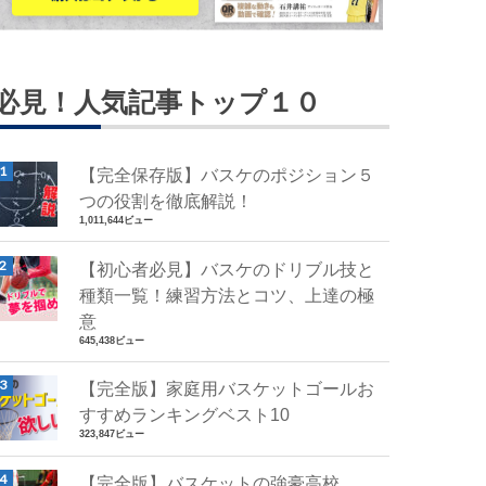
必見！人気記事トップ１０
【完全保存版】バスケのポジション５
つの役割を徹底解説！
1,011,644ビュー
【初心者必見】バスケのドリブル技と
種類一覧！練習方法とコツ、上達の極
意
645,438ビュー
【完全版】家庭用バスケットゴールお
すすめランキングベスト10
323,847ビュー
【完全版】バスケットの強豪高校