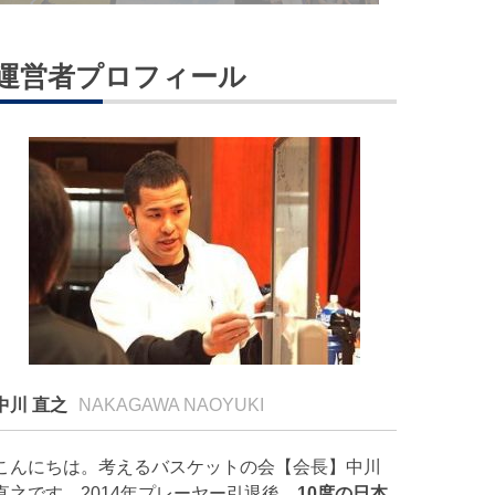
運営者プロフィール
中川 直之
NAKAGAWA NAOYUKI
こんにちは。考えるバスケットの会【会長】中川
直之です。2014年プレーヤー引退後、
10度の日本