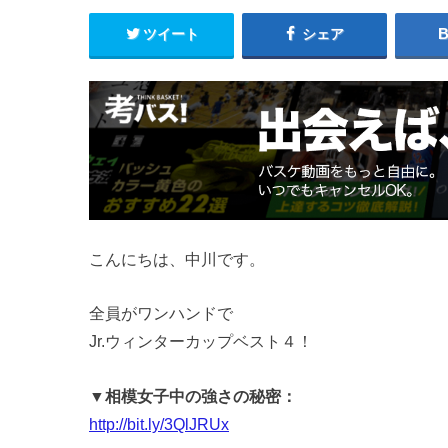
ツイート
シェア
こんにちは、中川です。
全員がワンハンドで
Jr.ウィンターカップベスト４！
▼相模女子中の強さの秘密：
http://bit.ly/3QlJRUx