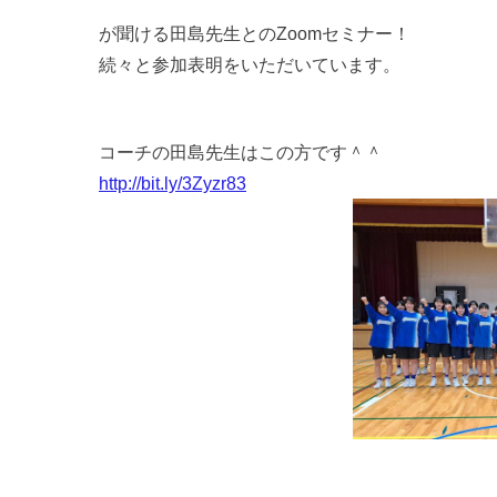
が聞ける田島先生とのZoomセミナー！
続々と参加表明をいただいています。
コーチの田島先生はこの方です＾＾
http://bit.ly/3Zyzr83