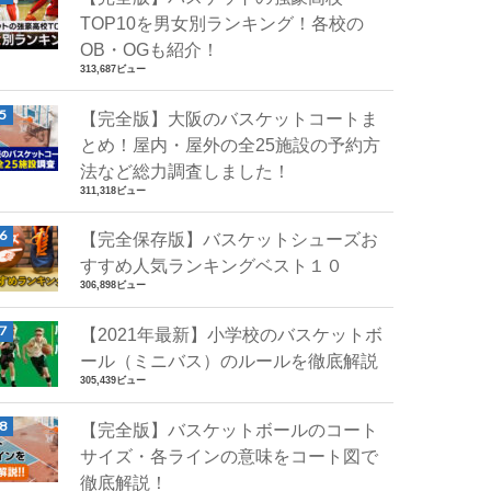
TOP10を男女別ランキング！各校の
OB・OGも紹介！
313,687ビュー
【完全版】大阪のバスケットコートま
とめ！屋内・屋外の全25施設の予約方
法など総力調査しました！
311,318ビュー
【完全保存版】バスケットシューズお
すすめ人気ランキングベスト１０
306,898ビュー
【2021年最新】小学校のバスケットボ
ール（ミニバス）のルールを徹底解説
305,439ビュー
【完全版】バスケットボールのコート
サイズ・各ラインの意味をコート図で
徹底解説！