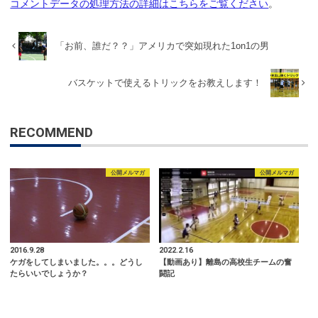
コメントデータの処理方法の詳細はこちらをご覧ください
。
「お前、誰だ？？」アメリカで突如現れた1on1の男
バスケットで使えるトリックをお教えします！
RECOMMEND
公開メルマガ
公開メルマガ
2016.9.28
2022.2.16
ケガをしてしまいました。。。どうし
【動画あり】離島の高校生チームの奮
たらいいでしょうか？
闘記