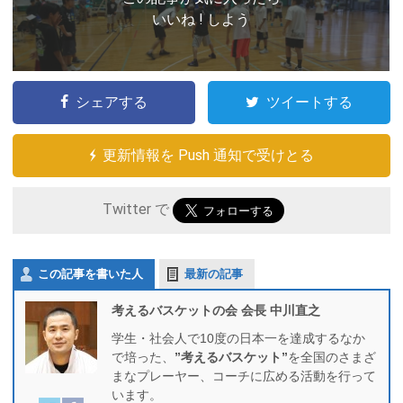
いいね ! しよう
シェアする
ツイートする
更新情報を Push 通知で受けとる
Twitter で
この記事を書いた人
最新の記事
考えるバスケットの会 会長 中川直之
学生・社会人で10度の日本一を達成するなか
で培った、
”考えるバスケット”
を全国のさまざ
まなプレーヤー、コーチに広める活動を行って
います。