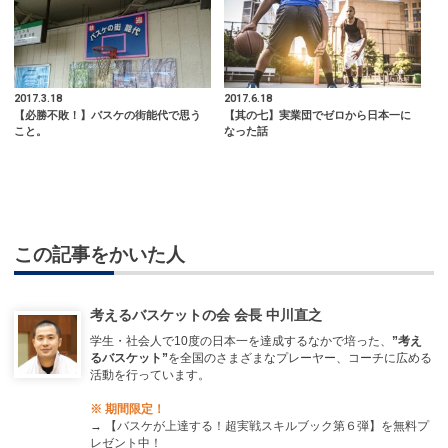
2017.3.18
2017.6.18
【必勝不敗！】バスケの街能代で思う
【其の七】実業団でゼロから日本一に
こと。
なった話
この記事をかいた人
考えるバスケットの会 会長 中川直之
学生・社会人で10度の日本一を達成するなかで培った、
”考え
るバスケット”
を全国のさまざまなプレーヤー、コーチに広める
活動を行っています。
※ 期間限定！
→
【バスケが上達する！超実戦スキルブック第６弾】を無料プ
レゼント中！