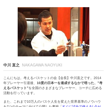
中川 直之
NAKAGAWA NAOYUKI
こんにちは。考えるバスケットの会【会長】中川直之です。2014
年プレーヤー引退後、
10度の日本一を達成するなかで培った、”考
えるバスケット”
を全国のさまざまなプレーヤー、コーチに広める
活動を行っています。
また、これまで10万人のバスケ人生を変えた世界基準のノウハウ
を7つのテーマに分けて公開した書籍「
すぐに試合で使える! 点が