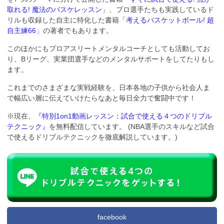
取れる! 魔法のバスケレッスン
」、プロ選手たちも実践しているド
リルも収録した自主に特化した書籍「
考えるバスケットボール! 超
自主練66
」の著者でもあります。
このほかにもプロアスリートメンタルコーチとしても活動してお
り、Bリーグ、実業団選手などのメンタルサポートをしてたりもし
ます。
これまでのさまざまな実戦経験を、日本各地の子供から社会人ま
で幅広い層に伝えていけたらなあと毎日全力で奮闘中です！
※現在、
『特別1on1動画レッスン：試合で使える４つのドリブル
テクニック』
を無料配信しています。 (NBA選手のスキルなど試合
で使えるドリブルテクニックを徹底解説しています。)
facebook