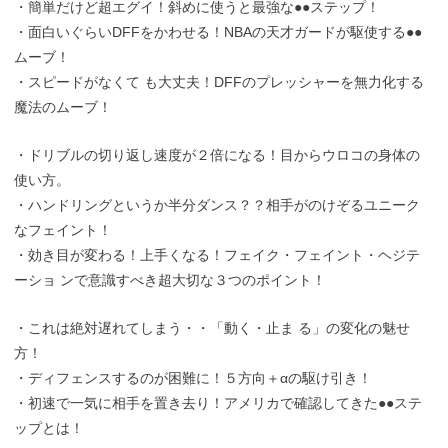
・簡単だけど超エグイ！斜めに使うと最強な●●ステップ！
・面白いぐらいDFFをかわせる！NBAの天才ガードが駆使する●●
ムーブ！
・スピードがなくて も大丈夫！DFFのプレッシャーを無力化する
魔法のムーブ！
・ドリブルの切り返し速度が２倍になる！目からウロコの身体の
使い方。
・ハンドリングというか半分ダンス？？相手がのけぞるユニーク
なフェイント！
・効き目が変わる！上手くなる！フェイク・フェイント・ヘジテ
ーショ ンで意識すべき超大切な３つのポイント！
・これは絶対遅れてしまう・・「動く・止ま る」の変化の魅せ
方！
・ディフェンスするのが困難に！５方向＋αの駆け引き！
・初速で一気に相手を置き去り！アメリカで確認してきた●●ステ
ップとは！