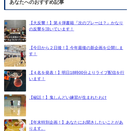
あなたへのおすすめ記事
【大反響！】第４弾書籍『次のプレーは？』かなり
の反響を頂いています！
【今日から２日後！】今年最後の新企画を公開しま
す！
【４名を発表！】明日18時00分よりライブ配信を行
います！
【秘話！】鬼しんどい練習が生まれたわけ
【年末特別企画！】あなたにお聞きしたいことがあ
ります。