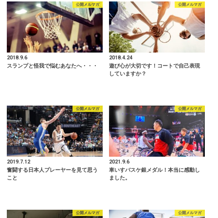
公開メルマガ
公開メルマガ
2018.9.6
2018.4.24
スランプと怪我で悩むあなたへ・・・
遊び心が大切です！コートで自己表現
していますか？
公開メルマガ
公開メルマガ
2019.7.12
2021.9.6
奮闘する日本人プレーヤーを見て思う
車いすバスケ銀メダル！本当に感動し
こと
ました。
公開メルマガ
公開メルマガ