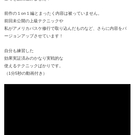
前作の１on１編とまったく内容は被っていません。
前回未公開の上級テクニックや
私がアメリカバスケ修行で取り込んだものなど、さらに内容をバ
ージョンアップさせています！
自分も練習した
効果実証済みのかなり実戦的な
使えるテクニックばかりです。
（1分5秒の動画付き）