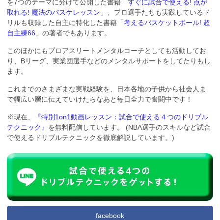
を7つのテーマに分けて公開した書籍「
すぐに試合で使える! 点が
取れる! 魔法のバスケレッスン
」、プロ選手たちも実践しているド
リルも収録した自主に特化した書籍「
考えるバスケットボール! 超
自主練66
」の著者でもあります。
このほかにもプロアスリートメンタルコーチとしても活動してお
り、Bリーグ、実業団選手などのメンタルサポートをしてたりもし
ます。
これまでのさまざまな実戦経験を、日本各地の子供から社会人ま
で幅広い層に伝えていけたらなあと毎日全力で奮闘中です！
※現在、
『特別1on1動画レッスン：試合で使える４つのドリブル
テクニック』
を無料配信しています。 (NBA選手のスキルなど試合
で使えるドリブルテクニックを徹底解説しています。)
facebook