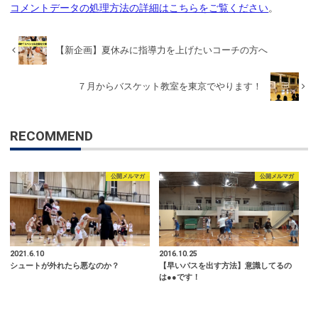
コメントデータの処理方法の詳細はこちらをご覧ください
。
【新企画】夏休みに指導力を上げたいコーチの方へ
７月からバスケット教室を東京でやります！
RECOMMEND
公開メルマガ
公開メルマガ
2021.6.10
2016.10.25
シュートが外れたら悪なのか？
【早いパスを出す方法】意識してるの
は●●です！