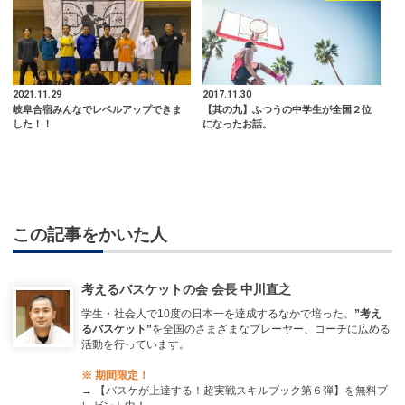
2021.11.29
2017.11.30
岐阜合宿みんなでレベルアップできま
【其の九】ふつうの中学生が全国２位
した！！
になったお話。
この記事をかいた人
考えるバスケットの会 会長 中川直之
学生・社会人で10度の日本一を達成するなかで培った、
”考え
るバスケット”
を全国のさまざまなプレーヤー、コーチに広める
活動を行っています。
※ 期間限定！
→
【バスケが上達する！超実戦スキルブック第６弾】を無料プ