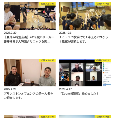
公開メルマガ
公開メルマガ
2025.7.20
2023.10.3
【夏休み特別企画】7/25(金)Bリーガー
１０・１７横浜にて！考えるバスケッ
藤井祐眞さん特別クリニックを開…
ト教室が開校します。
公開メルマガ
公開メルマガ
2025.4.23
2020.4.17
プリンストンオフェンスの第一人者を
『Zoom相談室』始めました！
ご紹介します。
公開メルマガ
公開メルマガ