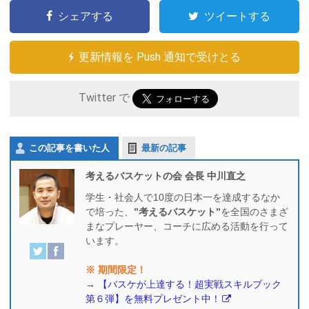
シェアする
ツイートする
更新情報を Push 通知で受けとる
Twitter で
この記事を書いた人
最新の記事
考えるバスケットの会 会長 中川直之
学生・社会人で10度の日本一を達成するなか
で培った、
”考えるバスケット”
を全国のさまざ
まなプレーヤー、コーチに広める活動を行って
います。
※ 期間限定！
→
【バスケが上達する！超実戦スキルブック
第６弾】を無料プレゼント中！