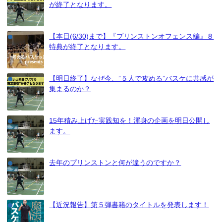
が終了となります。
【本日(6/30)まで】『プリンストンオフェンス編』８
特典が終了となります。
【明日終了】なぜ今、”５人で攻める”バスケに共感が
集まるのか？
15年積み上げた実践知を！渾身の企画を明日公開し
ます。
去年のプリンストンと何が違うのですか？
【近況報告】第５弾書籍のタイトルを発表します！