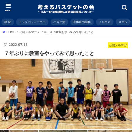
menu
教 材
トップパフォーマー
バスケ塾
身体能力強化
メルマガ
スキル
HOME
公開メルマガ
７年ぶりに教室をやってみて思ったこと
2022.07.13
公開メルマガ
７年ぶりに教室をやってみて思ったこと