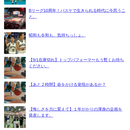
Bリーグ10周年！バスケで生きられる時代に今思うこ
と。
昭和も令和も、気持ちっしょ。
【9/1在庫切れ】トップパフォーマーもう暫くお待ち
ください。
【あと２時間】命をかける覚悟があるか？
【悔しさを力に変えて】１年がかりの渾身の企画を
発表します。