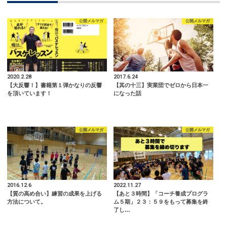
公開メルマガ
公開メルマガ
2020.2.28
2017.6.24
【大反響！】書籍第１弾かなりの反響
【其の十三】実業団でゼロから日本一
を頂いています！
になった話
公開メルマガ
公開メルマガ
2016.12.6
2022.11.27
【質の高め合い】練習の成果を上げる
【あと３時間】「コーチ養成プログラ
方法について。
ム５期」２３：５９をもって募集を終
了し…