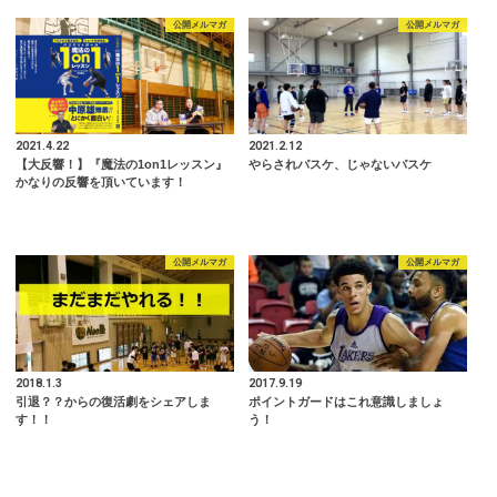
公開メルマガ
公開メルマガ
2021.4.22
2021.2.12
【大反響！】『魔法の1on1レッスン』
やらされバスケ、じゃないバスケ
かなりの反響を頂いています！
公開メルマガ
公開メルマガ
2018.1.3
2017.9.19
引退？？からの復活劇をシェアしま
ポイントガードはこれ意識しましょ
す！！
う！