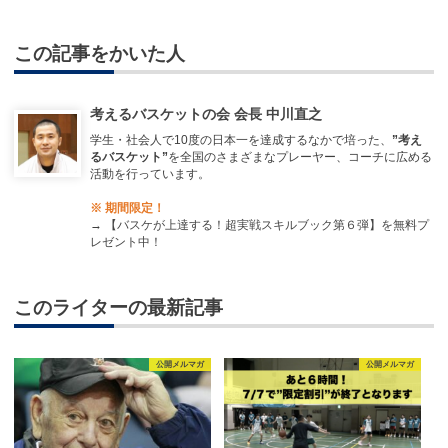
この記事をかいた人
考えるバスケットの会 会長 中川直之
学生・社会人で10度の日本一を達成するなかで培った、
”考え
るバスケット”
を全国のさまざまなプレーヤー、コーチに広める
活動を行っています。
※ 期間限定！
→
【バスケが上達する！超実戦スキルブック第６弾】を無料プ
レゼント中！
このライターの最新記事
公開メルマガ
公開メルマガ