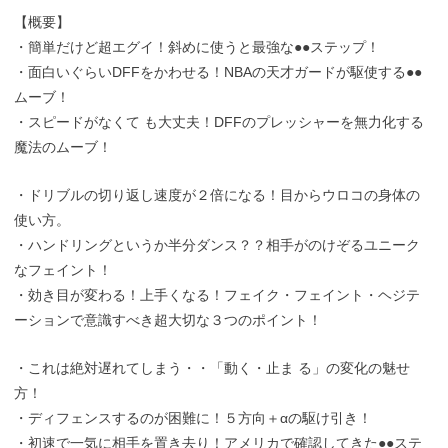
【概要】
・簡単だけど超エグイ！斜めに使うと最強な●●ステップ！
・面白いぐらいDFFをかわせる！NBAの天才ガードが駆使する●●
ムーブ！
・スピードがなくて も大丈夫！DFFのプレッシャーを無力化する
魔法のムーブ！
・ドリブルの切り返し速度が２倍になる！目からウロコの身体の
使い方。
・ハンドリングというか半分ダンス？？相手がのけぞるユニーク
なフェイント！
・効き目が変わる！上手くなる！フェイク・フェイント・ヘジテ
ーションで意識すべき超大切な３つのポイント！
・これは絶対遅れてしまう・・「動く・止ま る」の変化の魅せ
方！
・ディフェンスするのが困難に！５方向＋αの駆け引き！
・初速で一気に相手を置き去り！アメリカで確認してきた●●ステ