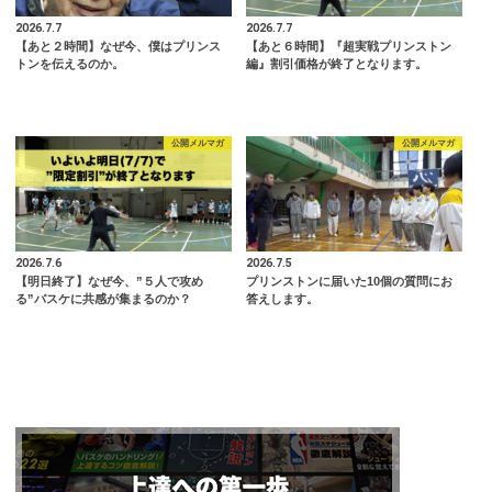
2026.7.7
2026.7.7
【あと２時間】なぜ今、僕はプリンス
【あと６時間】『超実戦プリンストン
トンを伝えるのか。
編』割引価格が終了となります。
公開メルマガ
公開メルマガ
2026.7.6
2026.7.5
【明日終了】なぜ今、”５人で攻め
プリンストンに届いた10個の質問にお
る”バスケに共感が集まるのか？
答えします。