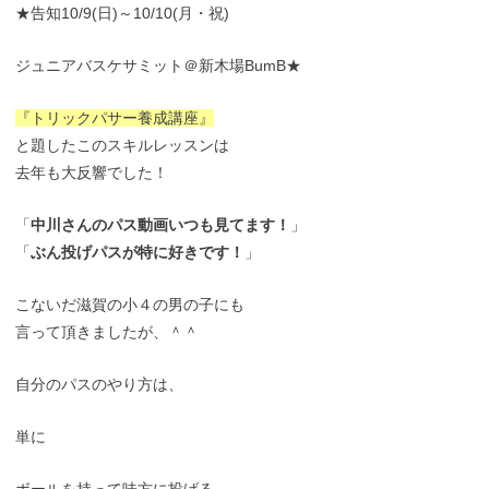
★告知10/9(日)～10/10(月・祝)
ジュニアバスケサミット＠新木場BumB★
『トリックパサー養成講座』
と題したこのスキルレッスンは
去年も大反響でした！
「
中川さんのパス動画いつも見てます！
」
「
ぶん投げパスが特に好きです！
」
こないだ滋賀の小４の男の子にも
言って頂きましたが、＾＾
自分のパスのやり方は、
単に
ボールを持って味方に投げる