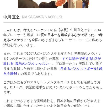
中川 直之
NAKAGAWA NAOYUKI
こんにちは。考えるバスケットの会【会長】中川直之です。2014
年プレーヤー引退後、
10度の日本一を達成するなかで培った、”考
えるバスケット”
を全国のさまざまなプレーヤー、コーチに広める
活動を行っています。
また、これまで10万人のバスケ人生を変えた世界基準のノウハウ
を7つのテーマに分けて公開した書籍「
すぐに試合で使える! 点が
取れる! 魔法のバスケレッスン
」、プロ選手たちも実践しているド
リルも収録した自主に特化した書籍「
考えるバスケットボール! 超
自主練66
」の著者でもあります。
このほかにもプロアスリートメンタルコーチとしても活動してお
り、Bリーグ、実業団選手などのメンタルサポートをしてたりもし
ます。
これまでのさまざまな実戦経験を、日本各地の子供から社会人ま
で幅広い層に伝えていけたらなあと毎日全力で奮闘中です！