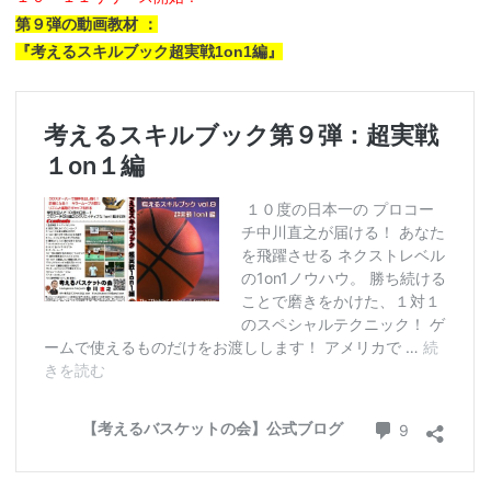
第９弾の動画教材 ：
『考えるスキルブック超実戦1on1編』