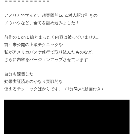
＝＝＝＝＝＝＝＝＝＝＝
アメリカで学んだ、超実践的1on1対人駆け引きの
ノウハウなど、全てを詰め込みました！
前作の１on１編とまったく内容は被っていません。
前回未公開の上級テクニックや
私がアメリカバスケ修行で取り込んだものなど、
さらに内容をバージョンアップさせています！
自分も練習した
効果実証済みのかなり実戦的な
使えるテクニックばかりです。（1分5秒の動画付き）