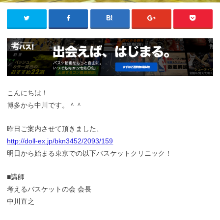
こんにちは！
博多から中川です。＾＾
昨日ご案内させて頂きました、
http://doll-ex.jp/bkn3452/2093/159
明日から始まる東京での以下バスケットクリニック！
■講師
考えるバスケットの会 会長
中川直之