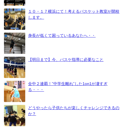
１０・１７横浜にて！考えるバスケット教室が開校
します。
身長が低くて困っているあなたへ・・
【明日まで】今、バスケ指導に必要なこと
全中２連覇！”中学生離れ”した1on1が凄すぎ
る・・・
どうやったら子供たちが楽しくチャレンジできるの
か？