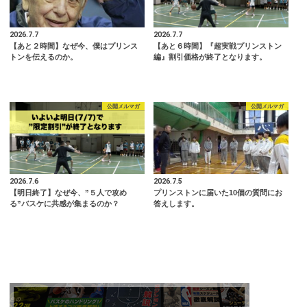
2026.7.7
2026.7.7
【あと２時間】なぜ今、僕はプリンス
【あと６時間】『超実戦プリンストン
トンを伝えるのか。
編』割引価格が終了となります。
公開メルマガ
公開メルマガ
2026.7.6
2026.7.5
【明日終了】なぜ今、”５人で攻め
プリンストンに届いた10個の質問にお
る”バスケに共感が集まるのか？
答えします。