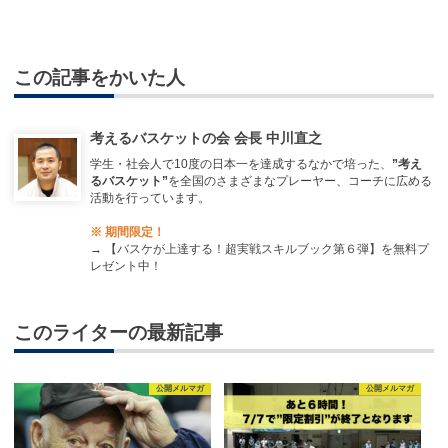
この記事をかいた人
考えるバスケットの会 会長 中川直之
学生・社会人で10度の日本一を達成するなかで培った、
”考え
るバスケット”
を全国のさまざまなプレーヤー、コーチに広める
活動を行っています。
※ 期間限定！
→
【バスケが上達する！超実戦スキルブック第６弾】を無料プ
レゼント中！
このライターの最新記事
公開メルマガ
公開メルマガ