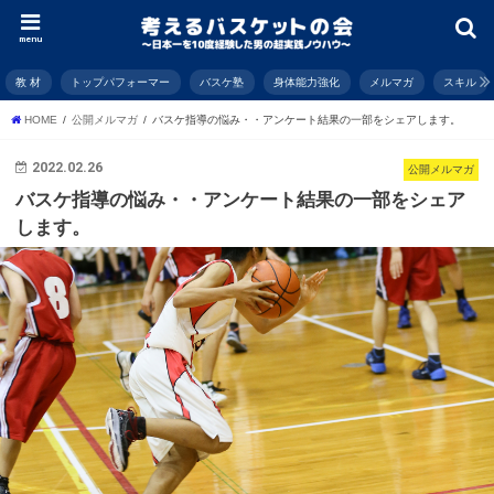
menu
教 材
トップパフォーマー
バスケ塾
身体能力強化
メルマガ
スキル
HOME
公開メルマガ
バスケ指導の悩み・・アンケート結果の一部をシェアします。
2022.02.26
公開メルマガ
バスケ指導の悩み・・アンケート結果の一部をシェア
します。