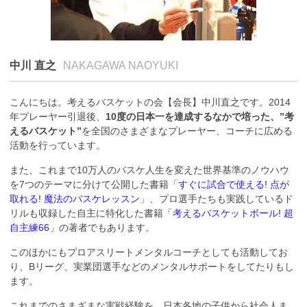
中川 直之
NAKAGAWA NAOYUKI
こんにちは。考えるバスケットの会【会長】中川直之です。2014
年プレーヤー引退後、
10度の日本一を達成するなかで培った、”考
えるバスケット”
を全国のさまざまなプレーヤー、コーチに広める
活動を行っています。
また、これまで10万人のバスケ人生を変えた世界基準のノウハウ
を7つのテーマに分けて公開した書籍「
すぐに試合で使える! 点が
取れる! 魔法のバスケレッスン
」、プロ選手たちも実践しているド
リルも収録した自主に特化した書籍「
考えるバスケットボール! 超
自主練66
」の著者でもあります。
このほかにもプロアスリートメンタルコーチとしても活動してお
り、Bリーグ、実業団選手などのメンタルサポートをしてたりもし
ます。
これまでのさまざまな実戦経験を、日本各地の子供から社会人ま