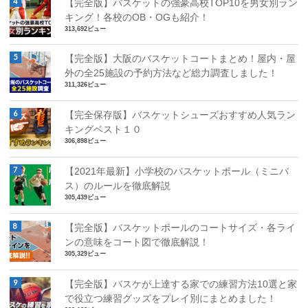
【完全版】バスケットの強豪高校TOP10を男女別ラン
キング！各校のOB・OGも紹介！
313,692ビュー
【完全版】大阪のバスケットコートまとめ！屋内・屋
外の全25施設の予約方法など総力調査しました！
311,326ビュー
【完全保存版】バスケットシューズおすすめ人気ラン
キングベスト１０
306,898ビュー
【2021年最新】小学校のバスケットボール（ミニバ
ス）のルールを徹底解説
305,439ビュー
【完全版】バスケットボールのコートサイズ・各ライ
ンの意味をコート図で徹底解説！
305,329ビュー
【完全版】バスケが上達する家での練習方法10選と家
で役立つ練習グッズをプレイ別にまとめました！