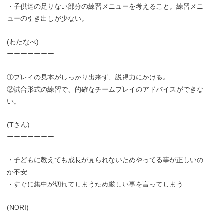
・子供達の足りない部分の練習メニューを考えること。練習メニ
ューの引き出しが少ない。
(わたなべ)
ーーーーーーー
①プレイの見本がしっかり出来ず、説得力にかける。
②試合形式の練習で、的確なチームプレイのアドバイスができな
い。
(Tさん)
ーーーーーーー
・子どもに教えても成長が見られないためやってる事が正しいの
か不安
・すぐに集中が切れてしまうため厳しい事を言ってしまう
(NORI)