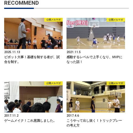
RECOMMEND
公開メルマガ
公開メルマガ
2025.11.13
2021.11.5
ピボット大事！基礎を制する者が、試
感動するレベルで上手くなり、MVPに
合を制す。
なった話！
公開メルマガ
公開メルマガ
2017.11.2
2017.4.6
ゲームメイク！これ意識しました。
こうやって出し抜く！トリックプレー
の考え方