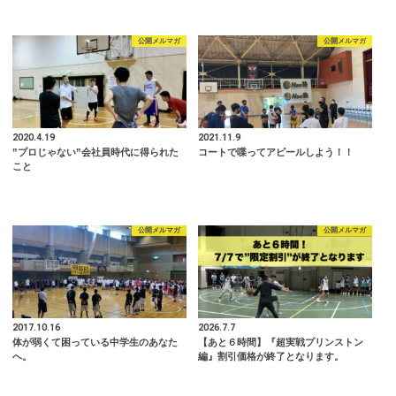
公開メルマガ
公開メルマガ
2020.4.19
2021.11.9
”プロじゃない”会社員時代に得られた
コートで喋ってアピールしよう！！
こと
公開メルマガ
公開メルマガ
2017.10.16
2026.7.7
体が弱くて困っている中学生のあなた
【あと６時間】『超実戦プリンストン
へ。
編』割引価格が終了となります。