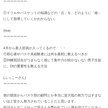
ーーーーーーー
①ドリルやバスケットの知識などの「点」を、どのように「線」
にして指導していくかわからない。
(tea)
ーーーーーーー
4月から新入部員が入ってくるので・・・
①初心者やバスケ未経験者には何を最初に教えるべきか
②Df練習試合がつまらなく感じて集中力が続かないない男子生徒
に、Dfの重要性を教える方法
(ふっこーさん)
ーーーーーーー
他の競技からバスケ部の顧問とか本当に並大抵の努力ではすまな
いほど皆さん努力されていることだと思います。
中川さんがこうやって皆さんを繋がれていく場を設けてくださっ