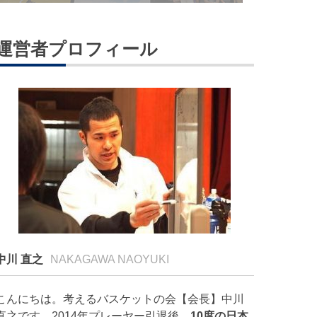
運営者プロフィール
中川 直之
NAKAGAWA NAOYUKI
こんにちは。考えるバスケットの会【会長】中川
直之です。2014年プレーヤー引退後、
10度の日本