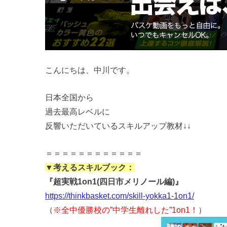
こんにちは、中川です。
日本全国から
過去最高レベルに
反響いただいているスキルアップ教材↓↓
＝＝＝＝＝＝＝＝＝＝＝＝
▼考えるスキルブック：
『超実戦1on1(四日市メリノール編)』
https://thinkbasket.com/skill-yokka1-1on1/
（
※全中優勝校の”中学生離れした”1on1！
）