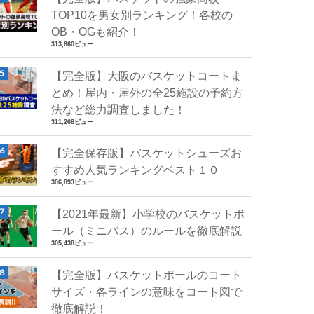
TOP10を男女別ランキング！各校の
OB・OGも紹介！
313,660ビュー
【完全版】大阪のバスケットコートま
とめ！屋内・屋外の全25施設の予約方
法など総力調査しました！
311,268ビュー
【完全保存版】バスケットシューズお
すすめ人気ランキングベスト１０
306,893ビュー
【2021年最新】小学校のバスケットボ
ール（ミニバス）のルールを徹底解説
305,438ビュー
【完全版】バスケットボールのコート
サイズ・各ラインの意味をコート図で
徹底解説！