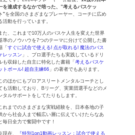
一を達成するなかで培った、”考えるバスケッ
ト”
を全国のさまざまなプレーヤー、コーチに広め
る活動を行っています。
また、これまで10万人のバスケ人生を変えた世界
基準のノウハウを7つのテーマに分けて公開した書
籍「
すぐに試合で使える! 点が取れる! 魔法のバス
ケレッスン
」、プロ選手たちも実践しているドリ
ルも収録した自主に特化した書籍「
考えるバスケ
ットボール! 超自主練66
」の著者でもあります。
このほかにもプロアスリートメンタルコーチとし
ても活動しており、Bリーグ、実業団選手などのメ
ンタルサポートをしてたりもします。
これまでのさまざまな実戦経験を、日本各地の子
供から社会人まで幅広い層に伝えていけたらなあ
と毎日全力で奮闘中です！
※現在、
『特別1on1動画レッスン：試合で使える