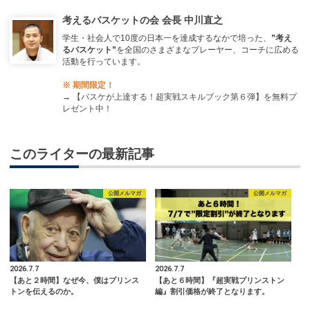
考えるバスケットの会 会長 中川直之
学生・社会人で10度の日本一を達成するなかで培った、
”考え
るバスケット”
を全国のさまざまなプレーヤー、コーチに広める
活動を行っています。
※ 期間限定！
→
【バスケが上達する！超実戦スキルブック第６弾】を無料プ
レゼント中！
このライターの最新記事
公開メルマガ
公開メルマガ
2026.7.7
2026.7.7
【あと２時間】なぜ今、僕はプリンス
【あと６時間】『超実戦プリンストン
トンを伝えるのか。
編』割引価格が終了となります。