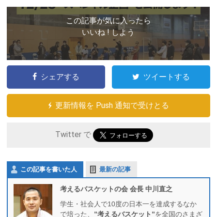
この記事が気に入ったら
いいね ! しよう
シェアする
ツイートする
更新情報を Push 通知で受けとる
Twitter で
この記事を書いた人
最新の記事
考えるバスケットの会 会長 中川直之
学生・社会人で10度の日本一を達成するなか
で培った、
”考えるバスケット”
を全国のさまざ