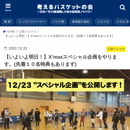
menu
教 材
トップパフォーマー
バスケ塾
身体能力強化
メルマガ
スキル
HOME
公開メルマガ
【いよいよ明日！】X'masスペシャル企画をやります。(先着１０名特典もあります)
2022.12.22
公開メルマガ
【いよいよ明日！】X’masスペシャル企画をやりま
す。(先着１０名特典もあります)