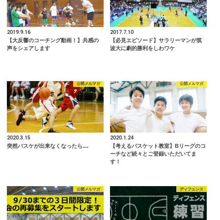
2019.9.16
2017.7.10
【大反響のコーチング動画！】共感の
【必見エピソード】サラリーマンが筑
声をシェアします
波大に劇的勝利をしわワケ
公開メルマガ
公開メルマガ
2020.3.15
2020.1.24
突然バスケが出来なくなったら....
【考えるバスケット教室】Bリーグのコ
ーチなど続々とご登録いただいてま
す！
公開メルマガ
ディフェンス