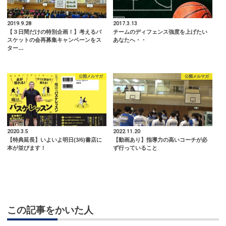
2019.9.28
2017.3.13
【３日間だけの特別企画！】考えるバ
チームのディフェンス強度を上げたい
スケットの会再募集キャンペーンをス
あなたへ・・
ター…
公開メルマガ
公開メルマガ
2020.3.5
2022.11.20
【特典延長】いよいよ明日(3/6)書店に
【動画あり】指導力の高いコーチが必
本が並びます！
ず行っていること
この記事をかいた人