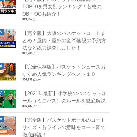
TOP10を男女別ランキング！各校の
OB・OGも紹介！
313,657ビュー
【完全版】大阪のバスケットコートま
とめ！屋内・屋外の全25施設の予約方
法など総力調査しました！
311,265ビュー
【完全保存版】バスケットシューズお
すすめ人気ランキングベスト１０
306,892ビュー
【2021年最新】小学校のバスケットボ
ール（ミニバス）のルールを徹底解説
305,437ビュー
【完全版】バスケットボールのコート
サイズ・各ラインの意味をコート図で
徹底解説！