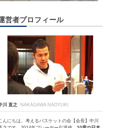
運営者プロフィール
中川 直之
NAKAGAWA NAOYUKI
こんにちは。考えるバスケットの会【会長】中川
直之です。2014年プレーヤー引退後、
10度の日本