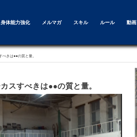
身体能力強化
メルマガ
スキル
ルール
動画
すべきは●●の質と量。
カスすべきは●●の質と量。