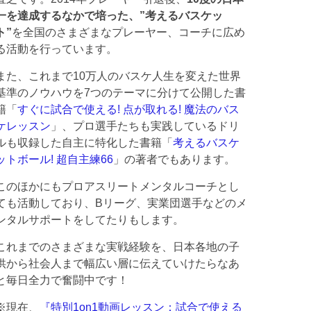
一を達成するなかで培った、”考えるバスケッ
ト”
を全国のさまざまなプレーヤー、コーチに広め
る活動を行っています。
また、これまで10万人のバスケ人生を変えた世界
基準のノウハウを7つのテーマに分けて公開した書
籍「
すぐに試合で使える! 点が取れる! 魔法のバス
ケレッスン
」、プロ選手たちも実践しているドリ
ルも収録した自主に特化した書籍「
考えるバスケ
ットボール! 超自主練66
」の著者でもあります。
このほかにもプロアスリートメンタルコーチとし
ても活動しており、Bリーグ、実業団選手などのメ
ンタルサポートをしてたりもします。
これまでのさまざまな実戦経験を、日本各地の子
供から社会人まで幅広い層に伝えていけたらなあ
と毎日全力で奮闘中です！
※現在、
『特別1on1動画レッスン：試合で使える