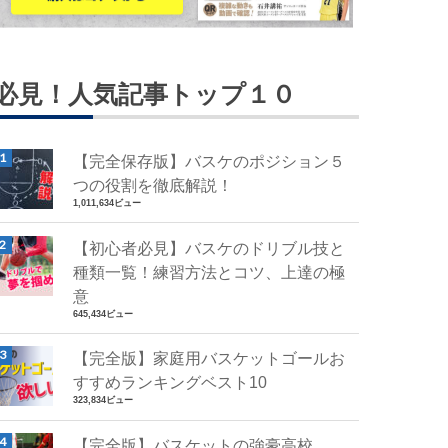
必見！人気記事トップ１０
【完全保存版】バスケのポジション５
つの役割を徹底解説！
1,011,634ビュー
【初心者必見】バスケのドリブル技と
種類一覧！練習方法とコツ、上達の極
意
645,434ビュー
【完全版】家庭用バスケットゴールお
すすめランキングベスト10
323,834ビュー
【完全版】バスケットの強豪高校