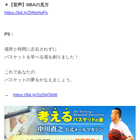
▼【音声】NBAの見方
https://bit.ly/2WeHgPx
PS：
場所と時間に左右されずに
バスケットを学べる場を創りました！
これであなたの
バスケットの夢をかなえましょう。
→
https://bit.ly/2qShQbW