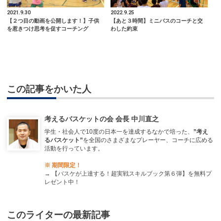
2021.9.30
2022.9.25
【２つ目の動画を公開します！】子供
【あと３時間】ミニバスのコーチと交
を惹きつけ思考を促すコーチング
わした約束
この記事をかいた人
考えるバスケットの会 会長 中川直之
学生・社会人で10度の日本一を達成するなかで培った、
”考え
るバスケット”
を全国のさまざまなプレーヤー、コーチに広める
活動を行っています。
※ 期間限定！
→
【バスケが上達する！超実戦スキルブック第６弾】を無料プ
レゼント中！
このライターの最新記事