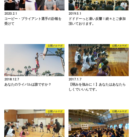
2020.2.1
2019.5.1
コービー・ブライアント選手の訃報を
ドドドーっと凄い反響！続々とご参加
受けて
頂いております。
公開メルマガ
公開メルマガ
2018.12.7
2017.1.7
あなたのライバルは誰ですか？
【弱みを強みに！】あなたはあなたら
しくでいいんです。
公開メルマガ
公開メルマガ