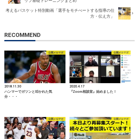
ップ基礎トレーニングまとめ
考えるバスケット特別動画「選手をモチべートする指導の仕
方・伝え方」
RECOMMEND
公開メルマガ
公開メルマガ
2018.11.30
2020.4.17
ハンマーでガツンと叩かれた気
『Zoom相談室』始めました！
分・・・
公開メルマガ
公開メルマガ