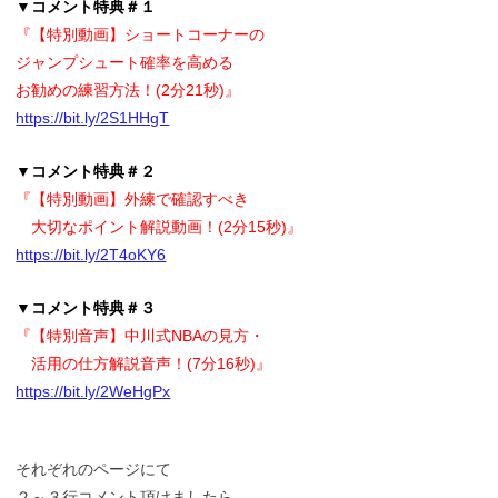
▼コメント特典＃１
『【特別動画】ショートコーナーの
ジャンプシュート確率を高める
お勧めの練習方法！(2分21秒)』
https://bit.ly/2S1HHgT
▼コメント特典＃２
『【特別動画】外練で確認すべき
大切なポイント解説動画！(2分15秒)』
https://bit.ly/2T4oKY6
▼コメント特典＃３
『【特別音声】中川式NBAの見方・
活用の仕方解説音声！(7分16秒)』
https://bit.ly/2WeHgPx
それぞれのページにて
２～３行コメント頂けましたら