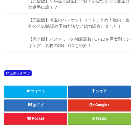
【完全版】NBA選手誕生日一覧！あなたと同じ誕生日
の選手は誰！？
【完全版】埼玉のバスケットコートまとめ！屋内・屋
外の全30施設の予約方法など総力調査しました！
【完全版】バスケットの強豪高校TOP10を男女別ラン
キング！各校のOB・OGも紹介！
公開メルマガ
ツイート
シェア
はてブ
Google+
Pocket
feedly