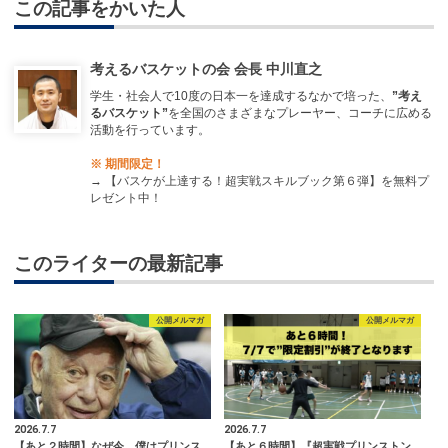
この記事をかいた人
考えるバスケットの会 会長 中川直之
学生・社会人で10度の日本一を達成するなかで培った、
”考え
るバスケット”
を全国のさまざまなプレーヤー、コーチに広める
活動を行っています。
※ 期間限定！
→
【バスケが上達する！超実戦スキルブック第６弾】を無料プ
レゼント中！
このライターの最新記事
公開メルマガ
公開メルマガ
2026.7.7
2026.7.7
【あと２時間】なぜ今、僕はプリンス
【あと６時間】『超実戦プリンストン