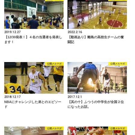
2019.12.27
2022.2.16
【12/30発表！】４名の当選者を発表し
【動画あり】離島の高校生チームの奮
ます！
闘記
公開メルマガ
公開メルマガ
2018.12.17
2017.12.1
NBAにチャレンジした弟とのエピソー
【其の十】ふつうの中学生が全国２位
ド
になったお話。
公開メルマガ
公開メルマガ