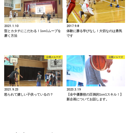
2021.1.10
2017.9.8
型とカタチにこだわる！1on1ムーブを
体験に勝る学びなし！大切なのは勇気
磨く方法
です
公開メルマガ
公開メルマガ
2021.9.23
2023.3.19
怒られて嬉しい子供っているの？
【全中優勝校の圧倒的1on1スキル！】
新企画についてお話します。