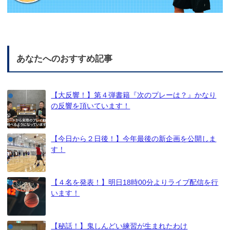
あなたへのおすすめ記事
【大反響！】第４弾書籍『次のプレーは？』かなり
の反響を頂いています！
【今日から２日後！】今年最後の新企画を公開しま
す！
【４名を発表！】明日18時00分よりライブ配信を行
います！
【秘話！】鬼しんどい練習が生まれたわけ