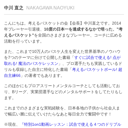
中川 直之
NAKAGAWA NAOYUKI
こんにちは。考えるバスケットの会【会長】中川直之です。2014
年プレーヤー引退後、
10度の日本一を達成するなかで培った、”考
えるバスケット”
を全国のさまざまなプレーヤー、コーチに広める
活動を行っています。
また、これまで10万人のバスケ人生を変えた世界基準のノウハウ
を7つのテーマに分けて公開した書籍「
すぐに試合で使える! 点が
取れる! 魔法のバスケレッスン
」、プロ選手たちも実践しているド
リルも収録した自主に特化した書籍「
考えるバスケットボール! 超
自主練66
」の著者でもあります。
このほかにもプロアスリートメンタルコーチとしても活動してお
り、Bリーグ、実業団選手などのメンタルサポートをしてたりもし
ます。
これまでのさまざまな実戦経験を、日本各地の子供から社会人ま
で幅広い層に伝えていけたらなあと毎日全力で奮闘中です！
※現在、
『特別1on1動画レッスン：試合で使える４つのドリブル