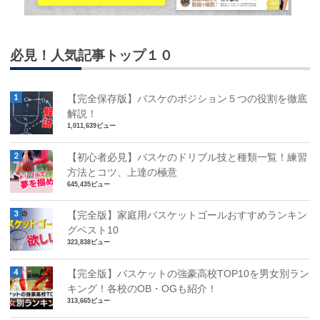
必見！人気記事トップ１０
【完全保存版】バスケのポジション５つの役割を徹底
解説！
1,011,639ビュー
【初心者必見】バスケのドリブル技と種類一覧！練習
方法とコツ、上達の極意
645,435ビュー
【完全版】家庭用バスケットゴールおすすめランキン
グベスト10
323,838ビュー
【完全版】バスケットの強豪高校TOP10を男女別ラン
キング！各校のOB・OGも紹介！
313,665ビュー