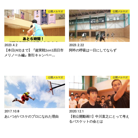
公開メルマガ
公開メルマガ
2023.4.2
2023.2.22
【本日(4/2)まで】『超実戦1on1四日市
阿吽の呼吸は一日にしてならず
メリノール編』割引キャンペー…
公開メルマガ
公開メルマガ
2017.10.8
2020.12.1
あいつがバスケのプロになれた理由
【初公開動画!!】中川直之にとって考え
るバスケットの会とは