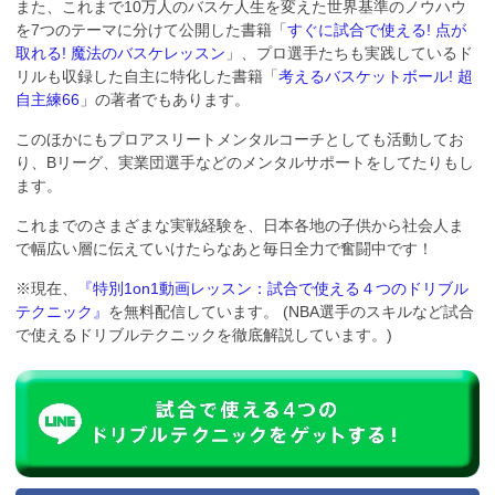
また、これまで10万人のバスケ人生を変えた世界基準のノウハウ
を7つのテーマに分けて公開した書籍「
すぐに試合で使える! 点が
取れる! 魔法のバスケレッスン
」、プロ選手たちも実践しているド
リルも収録した自主に特化した書籍「
考えるバスケットボール! 超
自主練66
」の著者でもあります。
このほかにもプロアスリートメンタルコーチとしても活動してお
り、Bリーグ、実業団選手などのメンタルサポートをしてたりもし
ます。
これまでのさまざまな実戦経験を、日本各地の子供から社会人ま
で幅広い層に伝えていけたらなあと毎日全力で奮闘中です！
※現在、
『特別1on1動画レッスン：試合で使える４つのドリブル
テクニック』
を無料配信しています。 (NBA選手のスキルなど試合
で使えるドリブルテクニックを徹底解説しています。)