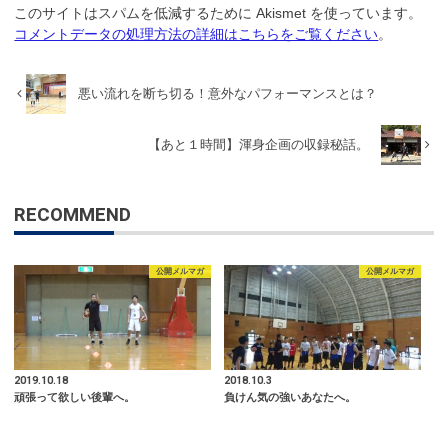
このサイトはスパムを低減するために Akismet を使っています。
コメントデータの処理方法の詳細はこちらをご覧ください
。
悪い流れを断ち切る！意外なパフォーマンスとは？
【あと１時間】渾身企画の収録秘話。
RECOMMEND
公開メルマガ
公開メルマガ
2019.10.18
2018.10.3
頑張って欲しい後輩へ。
負けん気の強いあなたへ。