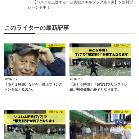
→
【バスケが上達する！超実戦スキルブック第６弾】を無料プ
レゼント中！
このライターの最新記事
公開メルマガ
公開メルマガ
2026.7.7
2026.7.7
【あと２時間】なぜ今、僕はプリンス
【あと６時間】『超実戦プリンストン
トンを伝えるのか。
編』割引価格が終了となります。
公開メルマガ
公開メルマガ