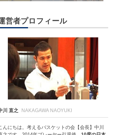
運営者プロフィール
中川 直之
NAKAGAWA NAOYUKI
こんにちは。考えるバスケットの会【会長】中川
直之です。2014年プレーヤー引退後、
10度の日本