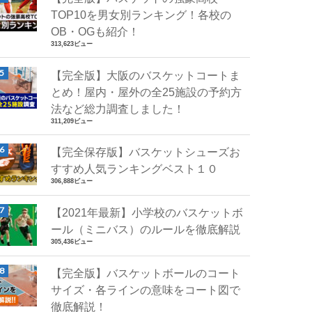
TOP10を男女別ランキング！各校の
OB・OGも紹介！
313,623ビュー
【完全版】大阪のバスケットコートま
とめ！屋内・屋外の全25施設の予約方
法など総力調査しました！
311,209ビュー
【完全保存版】バスケットシューズお
すすめ人気ランキングベスト１０
306,888ビュー
【2021年最新】小学校のバスケットボ
ール（ミニバス）のルールを徹底解説
305,436ビュー
【完全版】バスケットボールのコート
サイズ・各ラインの意味をコート図で
徹底解説！