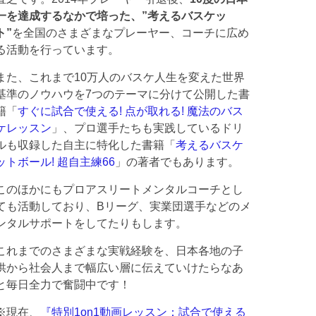
一を達成するなかで培った、”考えるバスケッ
ト”
を全国のさまざまなプレーヤー、コーチに広め
る活動を行っています。
また、これまで10万人のバスケ人生を変えた世界
基準のノウハウを7つのテーマに分けて公開した書
籍「
すぐに試合で使える! 点が取れる! 魔法のバス
ケレッスン
」、プロ選手たちも実践しているドリ
ルも収録した自主に特化した書籍「
考えるバスケ
ットボール! 超自主練66
」の著者でもあります。
このほかにもプロアスリートメンタルコーチとし
ても活動しており、Bリーグ、実業団選手などのメ
ンタルサポートをしてたりもします。
これまでのさまざまな実戦経験を、日本各地の子
供から社会人まで幅広い層に伝えていけたらなあ
と毎日全力で奮闘中です！
※現在、
『特別1on1動画レッスン：試合で使える