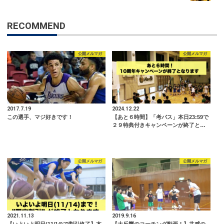
RECOMMEND
公開メルマガ
公開メルマガ
2017.7.19
2024.12.22
この選手、マジ好きです！
【あと６時間】「考バス」本日23:59で
２９特典付きキャンペーンが終了と…
公開メルマガ
公開メルマガ
2021.11.13
2019.9.16
【いよいよ明日(11/14)で割引終了】本
【大反響のコーチング動画！】共感の