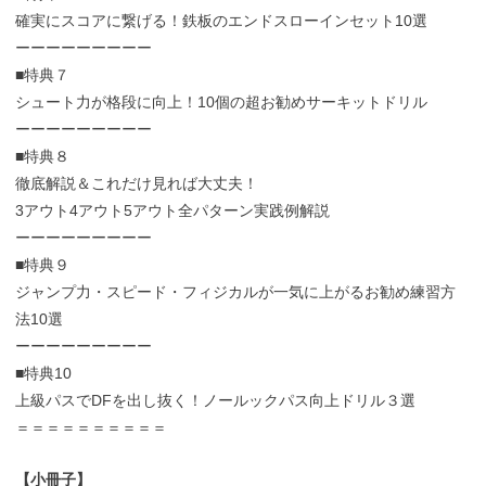
確実にスコアに繋げる！鉄板のエンドスローインセット10選
ーーーーーーーーー
■特典７
シュート力が格段に向上！10個の超お勧めサーキットドリル
ーーーーーーーーー
■特典８
徹底解説＆これだけ見れば大丈夫！
3アウト4アウト5アウト全パターン実践例解説
ーーーーーーーーー
■特典９
ジャンプ力・スピード・フィジカルが一気に上がるお勧め練習方
法10選
ーーーーーーーーー
■特典10
上級パスでDFを出し抜く！ノールックパス向上ドリル３選
＝＝＝＝＝＝＝＝＝＝
【小冊子】