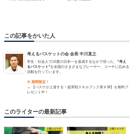
この記事をかいた人
考えるバスケットの会 会長 中川直之
学生・社会人で10度の日本一を達成するなかで培った、
”考え
るバスケット”
を全国のさまざまなプレーヤー、コーチに広める
活動を行っています。
※ 期間限定！
→
【バスケが上達する！超実戦スキルブック第６弾】を無料プ
レゼント中！
このライターの最新記事
公開メルマガ
公開メルマガ