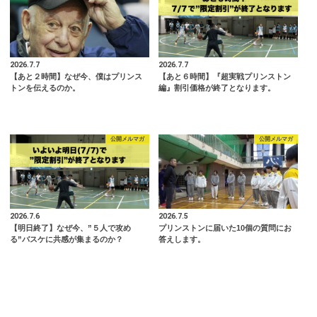
2026.7.7
2026.7.7
【あと２時間】なぜ今、僕はプリンス
【あと６時間】『超実戦プリンストン
トンを伝えるのか。
編』割引価格が終了となります。
公開メルマガ
公開メルマガ
2026.7.6
2026.7.5
【明日終了】なぜ今、”５人で攻め
プリンストンに届いた10個の質問にお
る”バスケに共感が集まるのか？
答えします。