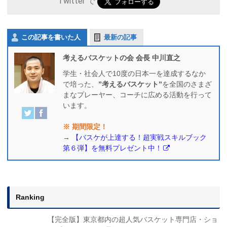
Twitter で
この記事を書いた人
最新の記事
考えるバスケットの会 会長 中川直之
学生・社会人で10度の日本一を達成するなか
で培った、
”考えるバスケット”
を全国のさまざ
まなプレーヤー、コーチに広める活動を行って
います。
※ 期間限定！
→
【バスケが上達する！超実戦スキルブック
第６弾】を無料プレゼント中！
Ranking
【完全版】東京都内の超人気バスケット専門店・ショ