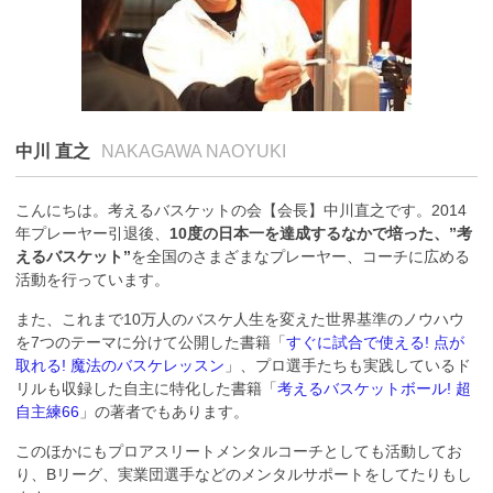
中川 直之
NAKAGAWA NAOYUKI
こんにちは。考えるバスケットの会【会長】中川直之です。2014
年プレーヤー引退後、
10度の日本一を達成するなかで培った、”考
えるバスケット”
を全国のさまざまなプレーヤー、コーチに広める
活動を行っています。
また、これまで10万人のバスケ人生を変えた世界基準のノウハウ
を7つのテーマに分けて公開した書籍「
すぐに試合で使える! 点が
取れる! 魔法のバスケレッスン
」、プロ選手たちも実践しているド
リルも収録した自主に特化した書籍「
考えるバスケットボール! 超
自主練66
」の著者でもあります。
このほかにもプロアスリートメンタルコーチとしても活動してお
り、Bリーグ、実業団選手などのメンタルサポートをしてたりもし