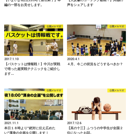
編の一部をお見せします。
声をシェアします
公開メルマガ
公開メルマガ
2017.1.10
2020.4.1
【バスケットは情報戦！】中川が実戦
４月、今この状況をどうするべきか？
で培った超実戦テクニックをご紹介し
ます…
公開メルマガ
公開メルマガ
2021.11.1
2017.12.6
本日１８時より”絶対に伝え広めた
【其の十三】ふつうの中学生が全国２
い”渾身の企画を公開します！
位になったお話。