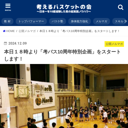
menu
教 材
トップパフォーマー
バスケ塾
身体能力強化
メルマガ
スキル
HOME
公開メルマガ
本日１８時より「考バス10周年特別企画」をスタートします！
2024.12.09
公開メルマガ
本日１８時より「考バス10周年特別企画」をスタート
します！