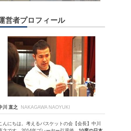
運営者プロフィール
中川 直之
NAKAGAWA NAOYUKI
こんにちは。考えるバスケットの会【会長】中川
直之です。2014年プレーヤー引退後、
10度の日本