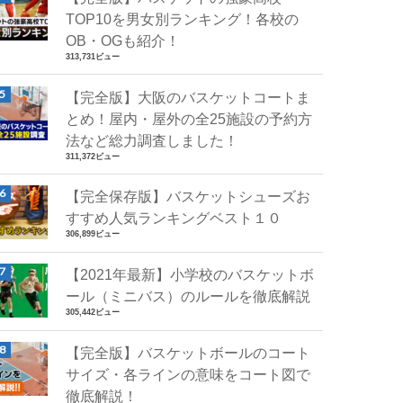
TOP10を男女別ランキング！各校の
OB・OGも紹介！
313,731ビュー
【完全版】大阪のバスケットコートま
とめ！屋内・屋外の全25施設の予約方
法など総力調査しました！
311,372ビュー
【完全保存版】バスケットシューズお
すすめ人気ランキングベスト１０
306,899ビュー
【2021年最新】小学校のバスケットボ
ール（ミニバス）のルールを徹底解説
305,442ビュー
【完全版】バスケットボールのコート
サイズ・各ラインの意味をコート図で
徹底解説！