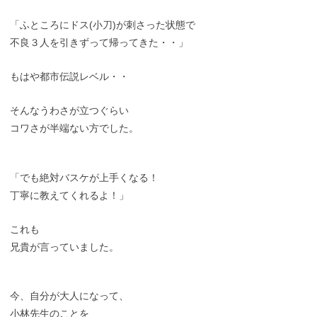
「ふところにドス(小刀)が刺さった状態で
不良３人を引きずって帰ってきた・・」
もはや都市伝説レベル・・
そんなうわさが立つぐらい
コワさが半端ない方でした。
「でも絶対バスケが上手くなる！
丁寧に教えてくれるよ！」
これも
兄貴が言っていました。
今、自分が大人になって、
小林先生のことを