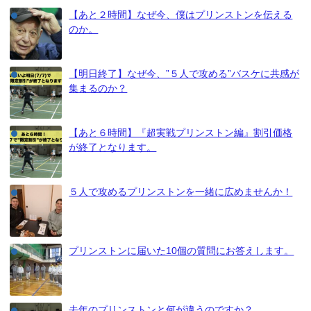
【あと２時間】なぜ今、僕はプリンストンを伝える
のか。
【明日終了】なぜ今、”５人で攻める”バスケに共感が
集まるのか？
【あと６時間】『超実戦プリンストン編』割引価格
が終了となります。
５人で攻めるプリンストンを一緒に広めませんか！
プリンストンに届いた10個の質問にお答えします。
去年のプリンストンと何が違うのですか？