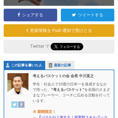
シェアする
ツイートする
更新情報を Push 通知で受けとる
Twitter で
この記事を書いた人
最新の記事
考えるバスケットの会 会長 中川直之
学生・社会人で10度の日本一を達成するなか
で培った、
”考えるバスケット”
を全国のさまざ
まなプレーヤー、コーチに広める活動を行って
います。
※ 期間限定！
→
【バスケが上達する！超実戦スキルブック