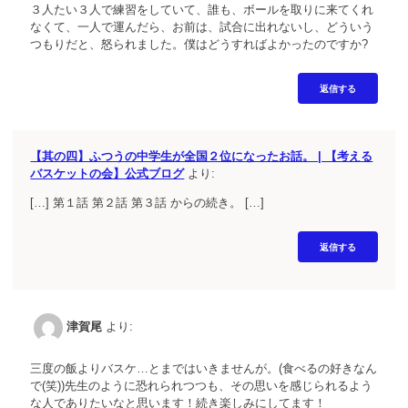
３人たい３人で練習をしていて、誰も、ボールを取りに来てくれ
なくて、一人で運んだら、お前は、試合に出れないし、どういう
つもりだと、怒られました。僕はどうすればよかったのですか?
返信する
【其の四】ふつうの中学生が全国２位になったお話。 | 【考える
バスケットの会】公式ブログ
より:
[…] 第１話 第２話 第３話 からの続き。 […]
返信する
津賀尾
より:
三度の飯よりバスケ…とまではいきませんが。(食べるの好きなん
で(笑))先生のように恐れられつつも、その思いを感じられるよう
な人でありたいなと思います！続き楽しみにしてます！