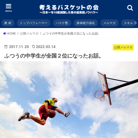
menu
教 材
トップパフォーマー
バスケ塾
身体能力強化
メルマガ
スキル
HOME
公開メルマガ
ふつうの中学生が全国２位になったお話。
2017.11.20
2022.03.14
公開メルマガ
ふつうの中学生が全国２位になったお話。