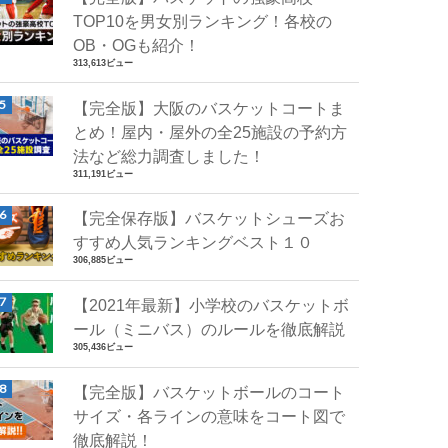
TOP10を男女別ランキング！各校の
OB・OGも紹介！
313,613ビュー
【完全版】大阪のバスケットコートま
とめ！屋内・屋外の全25施設の予約方
法など総力調査しました！
311,191ビュー
【完全保存版】バスケットシューズお
すすめ人気ランキングベスト１０
306,885ビュー
【2021年最新】小学校のバスケットボ
ール（ミニバス）のルールを徹底解説
305,436ビュー
【完全版】バスケットボールのコート
サイズ・各ラインの意味をコート図で
徹底解説！