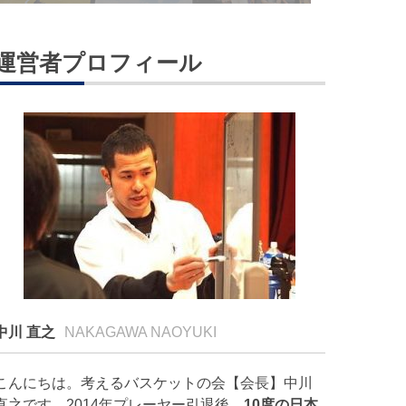
運営者プロフィール
中川 直之
NAKAGAWA NAOYUKI
こんにちは。考えるバスケットの会【会長】中川
直之です。2014年プレーヤー引退後、
10度の日本