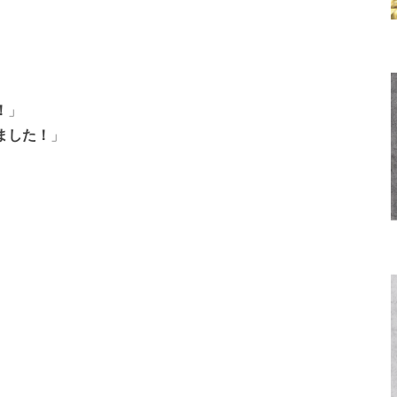
！
」
ました！
」