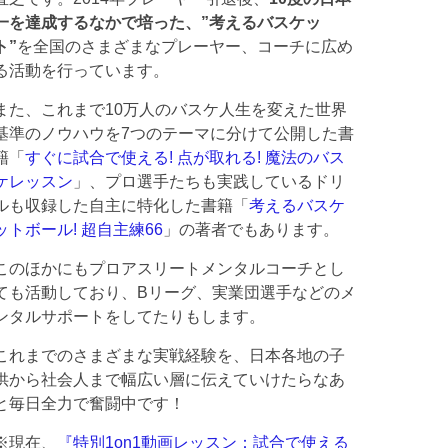
一を達成するなかで培った、”考えるバスケッ
ト”
を全国のさまざまなプレーヤー、コーチに広め
る活動を行っています。
また、これまで10万人のバスケ人生を変えた世界
基準のノウハウを7つのテーマに分けて公開した書
籍「
すぐに試合で使える! 点が取れる! 魔法のバス
ケレッスン
」、プロ選手たちも実践しているドリ
ルも収録した自主に特化した書籍「
考えるバスケ
ットボール! 超自主練66
」の著者でもあります。
このほかにもプロアスリートメンタルコーチとし
ても活動しており、Bリーグ、実業団選手などのメ
ンタルサポートをしてたりもします。
これまでのさまざまな実戦経験を、日本各地の子
供から社会人まで幅広い層に伝えていけたらなあ
と毎日全力で奮闘中です！
※現在、
『特別1on1動画レッスン：試合で使える