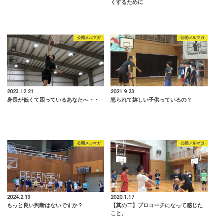
くするために
公開メルマガ
公開メルマガ
2023.12.21
2021.9.23
身長が低くて困っているあなたへ・・
怒られて嬉しい子供っているの？
公開メルマガ
公開メルマガ
2024.2.13
2020.1.17
もっと良い判断はないですか？
【其の二】プロコーチになって感じた
こと。