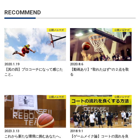
RECOMMEND
公開メルマガ
公開メルマガ
2020.1.19
2020.8.6
【其の四】プロコーチになって感じた
【動画あり】”取れたはず”の２点を取
こと。
る
公開メルマガ
公開メルマガ
2023.3.13
2018.9.1
これから新たな環境に挑むあなたへ。
【ゲームメイク論】コートの流れを良