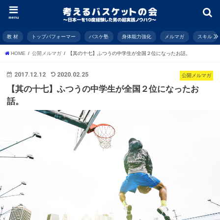
menu
教 材
トップパフォーマー
バスケ塾
身体能力強化
メルマガ
スキル
HOME
公開メルマガ
【其の十七】ふつうの中学生が全国２位になったお話。
2017.12.12
2020.02.25
公開メルマガ
【其の十七】ふつうの中学生が全国２位になったお
話。