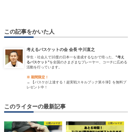
この記事をかいた人
考えるバスケットの会 会長 中川直之
学生・社会人で10度の日本一を達成するなかで培った、
”考え
るバスケット”
を全国のさまざまなプレーヤー、コーチに広める
活動を行っています。
※ 期間限定！
→
【バスケが上達する！超実戦スキルブック第６弾】を無料プ
レゼント中！
このライターの最新記事
公開メルマガ
公開メルマガ