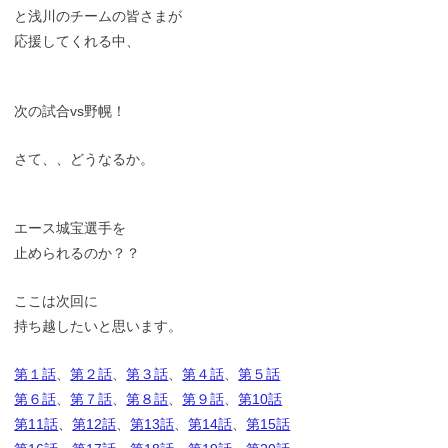
と浅川のチームの皆さまが
応援してくれる中、
次の試合vs野幌！
さて、、どうなるか。
エース城宝選手を
止められるのか？？
ここは次回に
持ち越したいと思います。
第１話
、
第２話
、
第３話
、
第４話
、
第５話
第６話
、
第７話
、
第８話
、
第９話
、
第10話
第11話
、
第12話
、
第13話
、
第14話
、
第15話