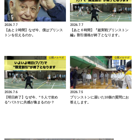
2026.7.7
2026.7.7
【あと２時間】なぜ今、僕はプリンス
【あと６時間】『超実戦プリンストン
トンを伝えるのか。
編』割引価格が終了となります。
公開メルマガ
公開メルマガ
2026.7.6
2026.7.5
【明日終了】なぜ今、”５人で攻め
プリンストンに届いた10個の質問にお
る”バスケに共感が集まるのか？
答えします。