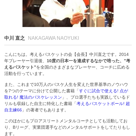
中川 直之
NAKAGAWA NAOYUKI
こんにちは。考えるバスケットの会【会長】中川直之です。2014
年プレーヤー引退後、
10度の日本一を達成するなかで培った、”考
えるバスケット”
を全国のさまざまなプレーヤー、コーチに広める
活動を行っています。
また、これまで10万人のバスケ人生を変えた世界基準のノウハウ
を7つのテーマに分けて公開した書籍「
すぐに試合で使える! 点が
取れる! 魔法のバスケレッスン
」、プロ選手たちも実践しているド
リルも収録した自主に特化した書籍「
考えるバスケットボール! 超
自主練66
」の著者でもあります。
このほかにもプロアスリートメンタルコーチとしても活動してお
り、Bリーグ、実業団選手などのメンタルサポートをしてたりもし
ます。