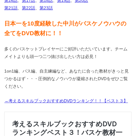
第16話
、
第17話
、
第18話
、
第19話
、
第20話
第21話
、
第22話
、
第23話
日本一を10度経験した中川がバスケノウハウの
全てをDVD教材に！！
多くのバスケットプレイヤーにご好評いただいています。チーム
メイトよりも頭一つ二つ抜け出したい方は必見！
1on1編、パス編、自主練編など、あなたに合った教材がきっと見
つかるはず・・・圧倒的なノウハウが凝縮されたDVDをぜひご覧
ください。
→考えるスキルブックおすすめDVDランキング！！【ベスト３】