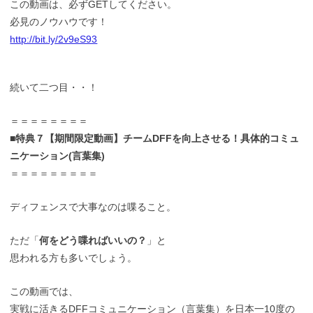
この動画は、必ずGETしてください。
必見のノウハウです！
http://bit.ly/2v9eS93
続いて二つ目・・！
＝＝＝＝＝＝＝＝
■特典７【期間限定動画】チームDFFを向上させる！具体的コミュ
ニケーション(言葉集)
＝＝＝＝＝＝＝＝＝
ディフェンスで大事なのは喋ること。
ただ「
何をどう喋ればいいの？
」と
思われる方も多いでしょう。
この動画では、
実戦に活きるDFFコミュニケーション（言葉集）を日本一10度の