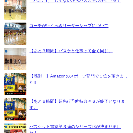
「パスだけ」じゃないからパススキルが伸びる！
コーチが行うべきリーダーシップについて
【あと３時間】バスケと仕事って全く同じ。
【感謝！】Amazonのスポーツ部門で１位を頂きまし
た!!
【あと６時間】超先行予約特典＃６が終了となりま
す。
バスケット書籍第３弾のシリーズ化が決まりまし
た！