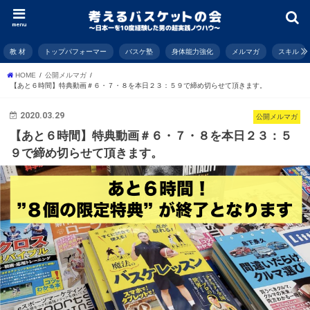
menu
教 材
トップパフォーマー
バスケ塾
身体能力強化
メルマガ
スキル
HOME
公開メルマガ
【あと６時間】特典動画＃６・７・８を本日２３：５９で締め切らせて頂きます。
2020.03.29
公開メルマガ
【あと６時間】特典動画＃６・７・８を本日２３：５
９で締め切らせて頂きます。