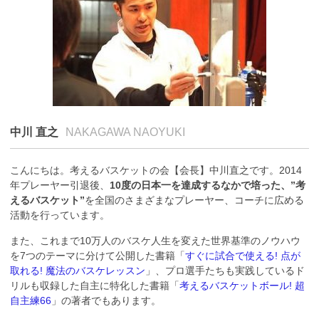
中川 直之
NAKAGAWA NAOYUKI
こんにちは。考えるバスケットの会【会長】中川直之です。2014
年プレーヤー引退後、
10度の日本一を達成するなかで培った、”考
えるバスケット”
を全国のさまざまなプレーヤー、コーチに広める
活動を行っています。
また、これまで10万人のバスケ人生を変えた世界基準のノウハウ
を7つのテーマに分けて公開した書籍「
すぐに試合で使える! 点が
取れる! 魔法のバスケレッスン
」、プロ選手たちも実践しているド
リルも収録した自主に特化した書籍「
考えるバスケットボール! 超
自主練66
」の著者でもあります。