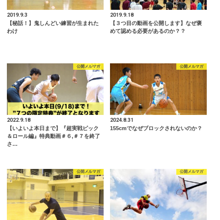
2019.9.3
2019.9.18
【秘話！】鬼しんどい練習が生まれた
【３つ目の動画を公開します】なぜ褒
わけ
めて認める必要があるのか？？
公開メルマガ
公開メルマガ
2022.9.18
2024.8.31
【いよいよ本日まで】『超実戦ピック
155cmでなぜブロックされないのか？
＆ロール編』特典動画＃６,＃７を終了
さ…
公開メルマガ
公開メルマガ