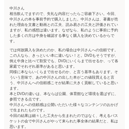
中川さん
相当飲んでますので、失礼な内容だったらご容赦下さい。今回、
中川さんの本を事前予約で購入しました。中川さんは、著書が売
れた理由を文書と動画との工夫、読み易さの工夫と評価されてい
ますが、私の感想は違います。なぜなら、私のように事前に予約
した多くの方は中身を確認する事なく購入を決めているからで
す。
では何故購入を決めたのか、私の場合は中川さんへの信頼です。
この人なら、きっといい本に違いない！と。DVDもそうですが、
例え中身と比べて割安でも、DVDにいくらまで出せるか、って各
家庭でそれぞれ基準があると思います。
同様に本ならいくらまで出せるのか、と言う基準もあります。そ
ういう意味で、あの中川さんの出した本がこの値段買えると言
う、中川さんへの信頼感こそが結果に大きく貢献していると思い
ます。
本とDVDの違いは、本ならば公園、体育館など環境を選ばずに、
参照できる点です。
中川さんへの信頼感は公開いただいた様々なコンテンツのおかげ
で生まれたものです。
今回の結果は細々した工夫から生まれたのではなく、考えるバス
ケットの会で中川さんがやって来られた事全体の結果だと、私は
思います。