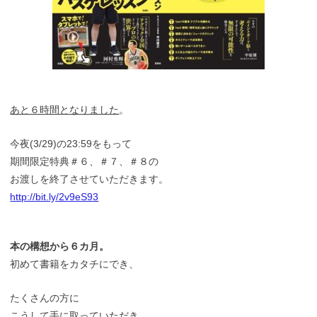
あと６時間となりました
。
今夜(3/29)の23:59をもって
期間限定特典＃６、＃７、＃８の
お渡しを終了させていただきます。
http://bit.ly/2v9eS93
本の構想から６カ月。
初めて書籍をカタチにでき、
たくさんの方に
こうして手に取っていただき、