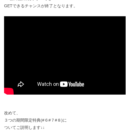
GETできるチャンスが終了となります。
改めて、
３つの期間限定特典(#６#７#８)に
ついてご説明します↓↓