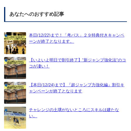
あなたへのおすすめ記事
本日(12/22)まで！「考バス」２９特典付きキャンペ
ーンが終了となります。
【いよいよ明日で割引終了】”新ジャンプ強化法”のコ
コが凄い！
【本日(12/24)まで】『超ジャンプ力強化編』割引キ
ャンペーンが終了となります
チャレンジの土壌がないところにスキルは建たな
い。