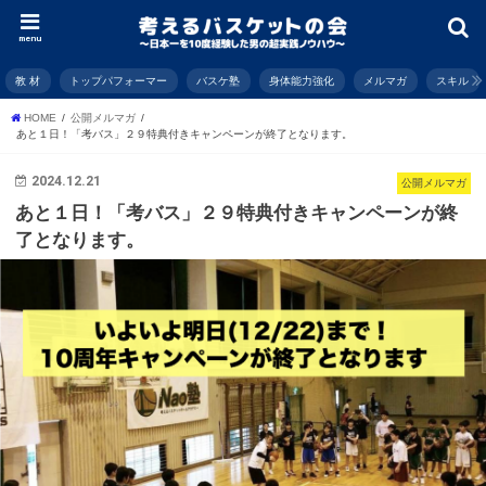
menu
教 材
トップパフォーマー
バスケ塾
身体能力強化
メルマガ
スキル
HOME
公開メルマガ
あと１日！「考バス」２９特典付きキャンペーンが終了となります。
2024.12.21
公開メルマガ
あと１日！「考バス」２９特典付きキャンペーンが終
了となります。