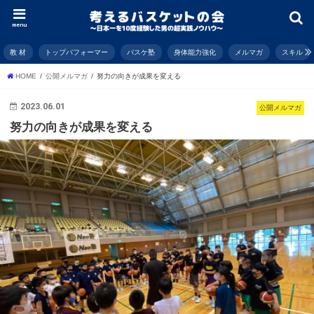
menu
教 材
トップパフォーマー
バスケ塾
身体能力強化
メルマガ
スキル
HOME
公開メルマガ
努力の向きが成果を変える
2023.06.01
公開メルマガ
努力の向きが成果を変える