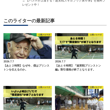
→
【バスケが上達する！超実戦スキルブック第６弾】を無料プ
レゼント中！
このライターの最新記事
公開メルマガ
公開メルマガ
2026.7.7
2026.7.7
【あと２時間】なぜ今、僕はプリンス
【あと６時間】『超実戦プリンストン
トンを伝えるのか。
編』割引価格が終了となります。
公開メルマガ
公開メルマガ