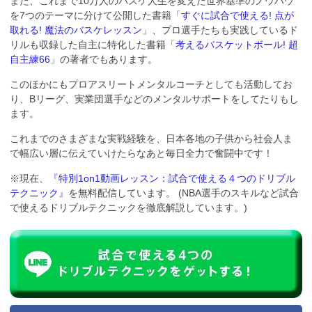
また、これまで10万人のバスケ人生を変えた世界基準のノウハウ
を7つのテーマに分けて公開した書籍「
すぐに試合で使える! 点が
取れる! 魔法のバスケレッスン
」、プロ選手たちも実践しているド
リルも収録した自主に特化した書籍「
考えるバスケットボール! 超
自主練66
」の著者でもあります。
このほかにもプロアスリートメンタルコーチとしても活動してお
り、Bリーグ、実業団選手などのメンタルサポートをしてたりもし
ます。
これまでのさまざまな実戦経験を、日本各地の子供から社会人ま
で幅広い層に伝えていけたらなあと毎日全力で奮闘中です！
※現在、
『特別1on1動画レッスン：試合で使える４つのドリブル
テクニック』
を無料配信しています。 (NBA選手のスキルなど試合
で使えるドリブルテクニックを徹底解説しています。)