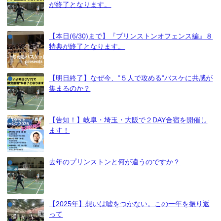
が終了となります。
【本日(6/30)まで】『プリンストンオフェンス編』８
特典が終了となります。
【明日終了】なぜ今、”５人で攻める”バスケに共感が
集まるのか？
【告知！】岐阜・埼玉・大阪で２DAY合宿を開催し
ます！
去年のプリンストンと何が違うのですか？
【2025年】想いは嘘をつかない。この一年を振り返
って