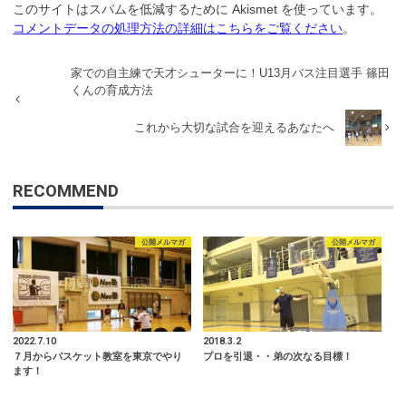
このサイトはスパムを低減するために Akismet を使っています。
コメントデータの処理方法の詳細はこちらをご覧ください
。
家での自主練で天才シューターに！U13月バス注目選手 篠田
くんの育成方法
これから大切な試合を迎えるあなたへ
RECOMMEND
公開メルマガ
公開メルマガ
2022.7.10
2018.3.2
７月からバスケット教室を東京でやり
プロを引退・・弟の次なる目標！
ます！