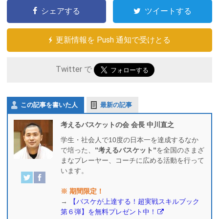
シェアする
ツイートする
更新情報を Push 通知で受けとる
Twitter で
この記事を書いた人
最新の記事
考えるバスケットの会 会長 中川直之
学生・社会人で10度の日本一を達成するなか
で培った、
”考えるバスケット”
を全国のさまざ
まなプレーヤー、コーチに広める活動を行って
います。
※ 期間限定！
→
【バスケが上達する！超実戦スキルブック
第６弾】を無料プレゼント中！