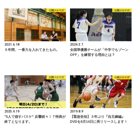
公開メルマガ
公開メルマガ
2021.6.18
2024.3.7
５年間、一番力を入れてきたもの。
全国準優勝チームが「中学でもゾーン
OFF」を練習する理由とは？
公開メルマガ
公開メルマガ
2025.4.19
2019.8.9
"5人で崩すバスケ” 反響続々！７特典が
【緊急告知】３年ぶり『自主練編』
終了となります。
DVDを8月14日に再リリースします！