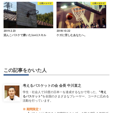
公開メルマガ
公開メルマガ
2019.2.23
2018.10.22
泥んこバスケで磨いた1on1スキル
ケガに苦しむあなたへ。
この記事をかいた人
考えるバスケットの会 会長 中川直之
学生・社会人で10度の日本一を達成するなかで培った、
”考え
るバスケット”
を全国のさまざまなプレーヤー、コーチに広める
活動を行っています。
※ 期間限定！