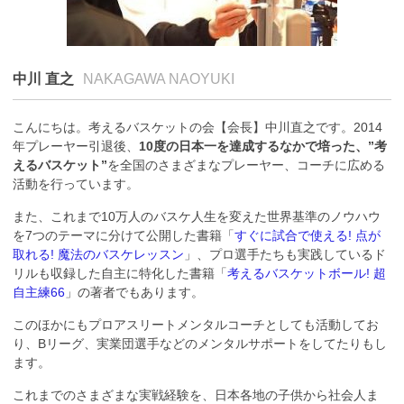
中川 直之
NAKAGAWA NAOYUKI
こんにちは。考えるバスケットの会【会長】中川直之です。2014
年プレーヤー引退後、
10度の日本一を達成するなかで培った、”考
えるバスケット”
を全国のさまざまなプレーヤー、コーチに広める
活動を行っています。
また、これまで10万人のバスケ人生を変えた世界基準のノウハウ
を7つのテーマに分けて公開した書籍「
すぐに試合で使える! 点が
取れる! 魔法のバスケレッスン
」、プロ選手たちも実践しているド
リルも収録した自主に特化した書籍「
考えるバスケットボール! 超
自主練66
」の著者でもあります。
このほかにもプロアスリートメンタルコーチとしても活動してお
り、Bリーグ、実業団選手などのメンタルサポートをしてたりもし
ます。
これまでのさまざまな実戦経験を、日本各地の子供から社会人ま