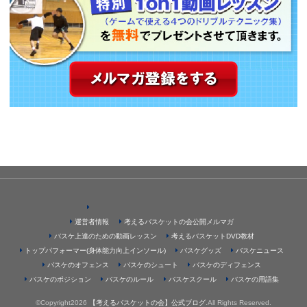
運営者情報
考えるバスケットの会公開メルマガ
バスケ上達のための動画レッスン
考えるバスケットDVD教材
トップパフォーマー(身体能力向上インソール)
バスケグッズ
バスケニュース
バスケのオフェンス
バスケのシュート
バスケのディフェンス
バスケのポジション
バスケのルール
バスケスクール
バスケの用語集
©Copyright2026
【考えるバスケットの会】公式ブログ
.All Rights Reserved.