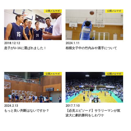
公開メルマガ
公開メルマガ
2018.12.12
2024.1.11
息子がU-16に選ばれました！
相模女子中の竹内みや選手について
公開メルマガ
公開メルマガ
2024.2.13
2017.7.10
もっと良い判断はないですか？
【必見エピソード】サラリーマンが筑
波大に劇的勝利をしわワケ