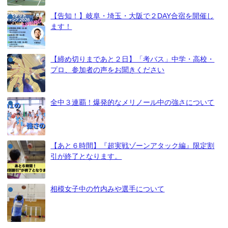
【告知！】岐阜・埼玉・大阪で２DAY合宿を開催し
ます！
【締め切りまであと２日】「考バス」中学・高校・
プロ、参加者の声をお聞きください
全中３連覇！爆発的なメリノール中の強さについて
【あと６時間】『超実戦ゾーンアタック編』限定割
引が終了となります。
相模女子中の竹内みや選手について