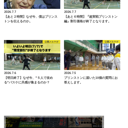
2026.7.7
2026.7.7
【あと２時間】なぜ今、僕はプリンス
【あと６時間】『超実戦プリンストン
トンを伝えるのか。
編』割引価格が終了となります。
公開メルマガ
公開メルマガ
2026.7.6
2026.7.5
【明日終了】なぜ今、”５人で攻め
プリンストンに届いた10個の質問にお
る”バスケに共感が集まるのか？
答えします。