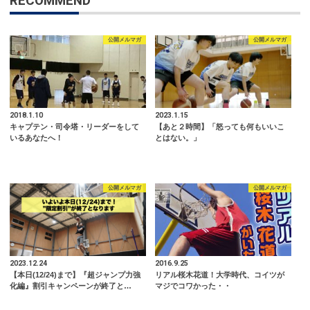
RECOMMEND
公開メルマガ
公開メルマガ
2018.1.10
2023.1.15
キャプテン・司令塔・リーダーをして
【あと２時間】「怒っても何もいいこ
いるあなたへ！
とはない。」
公開メルマガ
公開メルマガ
2023.12.24
2016.9.25
【本日(12/24)まで】『超ジャンプ力強
リアル桜木花道！大学時代、コイツが
化編』割引キャンペーンが終了と…
マジでコワかった・・