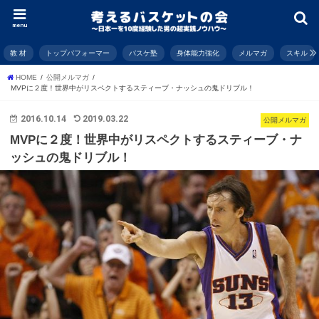
menu
教 材
トップパフォーマー
バスケ塾
身体能力強化
メルマガ
スキル
HOME
公開メルマガ
MVPに２度！世界中がリスペクトするスティーブ・ナッシュの鬼ドリブル！
2016.10.14
2019.03.22
公開メルマガ
MVPに２度！世界中がリスペクトするスティーブ・ナ
ッシュの鬼ドリブル！