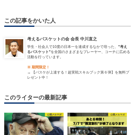
この記事をかいた人
考えるバスケットの会 会長 中川直之
学生・社会人で10度の日本一を達成するなかで培った、
”考え
るバスケット”
を全国のさまざまなプレーヤー、コーチに広める
活動を行っています。
※ 期間限定！
→
【バスケが上達する！超実戦スキルブック第６弾】を無料プ
レゼント中！
このライターの最新記事
公開メルマガ
公開メルマガ