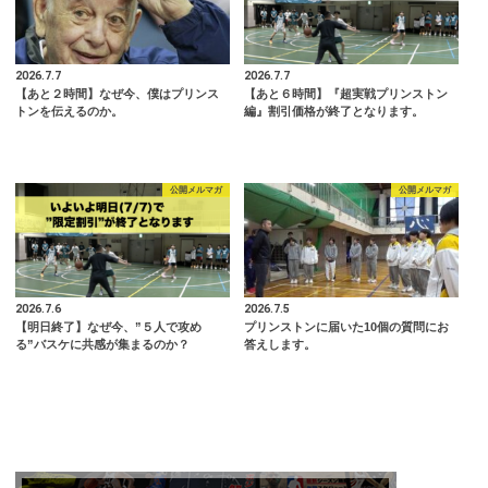
2026.7.7
2026.7.7
【あと２時間】なぜ今、僕はプリンス
【あと６時間】『超実戦プリンストン
トンを伝えるのか。
編』割引価格が終了となります。
公開メルマガ
公開メルマガ
2026.7.6
2026.7.5
【明日終了】なぜ今、”５人で攻め
プリンストンに届いた10個の質問にお
る”バスケに共感が集まるのか？
答えします。