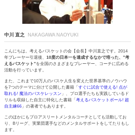
中川 直之
NAKAGAWA NAOYUKI
こんにちは。考えるバスケットの会【会長】中川直之です。2014
年プレーヤー引退後、
10度の日本一を達成するなかで培った、”考
えるバスケット”
を全国のさまざまなプレーヤー、コーチに広める
活動を行っています。
また、これまで10万人のバスケ人生を変えた世界基準のノウハウ
を7つのテーマに分けて公開した書籍「
すぐに試合で使える! 点が
取れる! 魔法のバスケレッスン
」、プロ選手たちも実践しているド
リルも収録した自主に特化した書籍「
考えるバスケットボール! 超
自主練66
」の著者でもあります。
このほかにもプロアスリートメンタルコーチとしても活動してお
り、Bリーグ、実業団選手などのメンタルサポートをしてたりもし
ます。