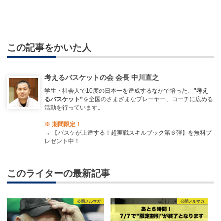
この記事をかいた人
考えるバスケットの会 会長 中川直之
学生・社会人で10度の日本一を達成するなかで培った、
”考え
るバスケット”
を全国のさまざまなプレーヤー、コーチに広める
活動を行っています。
※ 期間限定！
→
【バスケが上達する！超実戦スキルブック第６弾】を無料プ
レゼント中！
このライターの最新記事
公開メルマガ
公開メルマガ