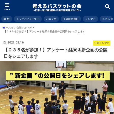
menu
教 材
トップパフォーマー
バスケ塾
身体能力強化
メルマガ
スキル
HOME
公開メルマガ
【２３５名が参加！】アンケート結果＆新企画の公開日をシェアします
2021.02.16
公開メルマガ
【２３５名が参加！】アンケート結果＆新企画の公開
日をシェアします