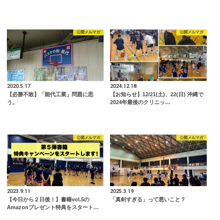
公開メルマガ
公開メルマガ
2020.5.17
2024.12.18
【必勝不敗】「能代工業」問題に思
【お知らせ】12/21(土)、22(日) 沖縄で
う。
2024年最後のクリニッ…
公開メルマガ
公開メルマガ
2023.9.11
2025.3.19
【今日から２日後！】書籍vol.5の
「真剣すぎる」って悪いこと？
Amazonプレゼント特典をスタート…