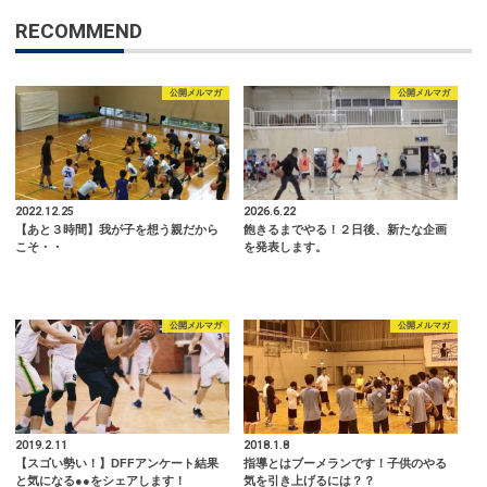
RECOMMEND
公開メルマガ
公開メルマガ
2022.12.25
2026.6.22
【あと３時間】我が子を想う親だから
飽きるまでやる！２日後、新たな企画
こそ・・
を発表します。
公開メルマガ
公開メルマガ
2019.2.11
2018.1.8
【スゴい勢い！】DFFアンケート結果
指導とはブーメランです！子供のやる
と気になる●●をシェアします！
気を引き上げるには？？