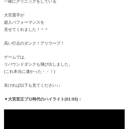
一緒にクリニックをしている
大宮選手が
超人パフォーマンスを
見せてくれました！＾＾
高い打点のダンク！アリウープ！
ゲームでは、
リバウンドダンクも飛び出しました。
(これ本当に凄かった・・！)
良ければ以下も見てください↓↓
▼大宮宏正プロ時代のハイライト(01:03)：