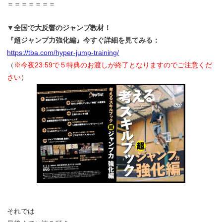
＝＝＝＝＝＝＝
▼全国で大反響のジャンプ教材！
『超ジャンプ力強化編』今すぐ詳細を見てみる：
https://tba.com/hyper-jump-training/
（
※今夜23:59で５特典のお渡しが終了となりますのでご注意くだ
さい
）
それでは