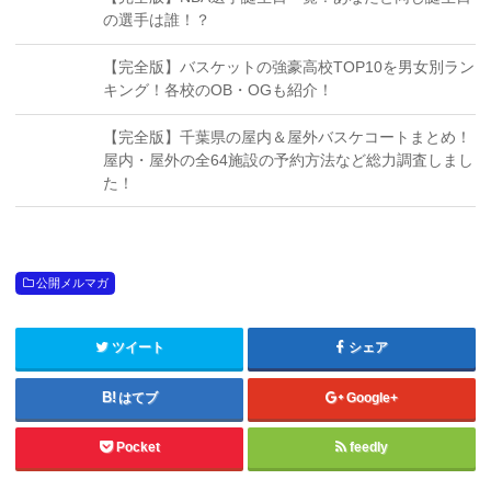
の選手は誰！？
【完全版】バスケットの強豪高校TOP10を男女別ラン
キング！各校のOB・OGも紹介！
【完全版】千葉県の屋内＆屋外バスケコートまとめ！
屋内・屋外の全64施設の予約方法など総力調査しまし
た！
公開メルマガ
ツイート
シェア
はてブ
Google+
Pocket
feedly