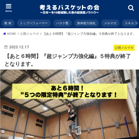
menu
教 材
トップパフォーマー
バスケ塾
身体能力強化
メルマガ
スキル
HOME
公開メルマガ
【あと６時間】『超ジャンプ力強化編』５特典が終了となります。
2023.12.17
公開メルマガ
【あと６時間】『超ジャンプ力強化編』５特典が終了
となります。