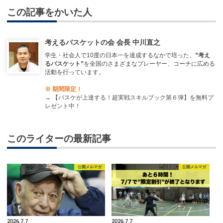
この記事をかいた人
考えるバスケットの会 会長 中川直之
学生・社会人で10度の日本一を達成するなかで培った、
”考え
るバスケット”
を全国のさまざまなプレーヤー、コーチに広める
活動を行っています。
※ 期間限定！
→
【バスケが上達する！超実戦スキルブック第６弾】を無料プ
レゼント中！
このライターの最新記事
公開メルマガ
公開メルマガ
2026.7.7
2026.7.7