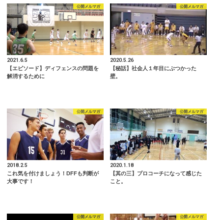
公開メルマガ
公開メルマガ
2021.6.5
2020.5.26
【エピソード】ディフェンスの問題を
【秘話】社会人１年目にぶつかった
解消するために
壁。
公開メルマガ
公開メルマガ
2018.2.5
2020.1.18
これ気を付けましょう！DFFも判断が
【其の三】プロコーチになって感じた
大事です！
こと。
公開メルマガ
公開メルマガ