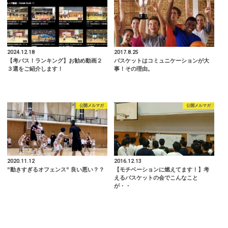
2024.12.18
2017.8.25
【考バス！ランキング】お勧め動画２
バスケットはコミュニケーションが大
３選をご紹介します！
事！その理由。
公開メルマガ
公開メルマガ
2020.11.12
2016.12.13
”動きすぎるオフェンス” 良い悪い？？
【モチベーションに燃えてます！】考
えるバスケットの会でこんなこと
が・・