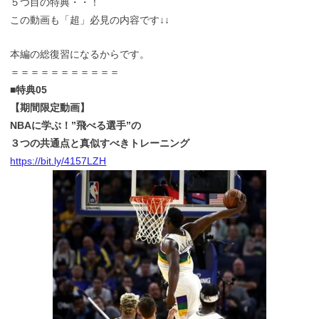
５つ目の特典・・！
この動画も「超」必見の内容です↓↓
本編の総復習になるからです。
＝＝＝＝＝＝＝＝＝＝＝
■特典05
【期間限定動画】
NBAに学ぶ！”飛べる選手”の
３つの共通点と真似すべきトレーニング
https://bit.ly/4157LZH