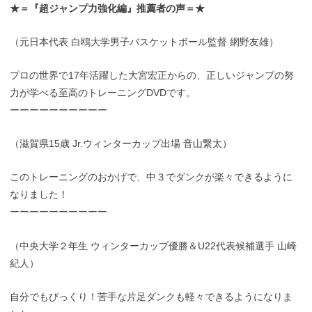
★＝『超ジャンプ力強化編』推薦者の声＝★
（元日本代表 白鴎大学男子バスケットボール監督 網野友雄）
プロの世界で17年活躍した大宮宏正からの、正しいジャンプの努
力が学べる至高のトレーニングDVDです。
ーーーーーーーーーー
（滋賀県15歳 Jr.ウィンターカップ出場 音山繋太）
このトレーニングのおかげで、中３でダンクが楽々できるように
なりました！
ーーーーーーーーーー
（中央大学２年生 ウィンターカップ優勝＆U22代表候補選手 山崎
紀人）
自分でもびっくり！苦手な片足ダンクも軽々できるようになりま