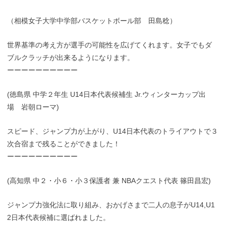
（相模女子大学中学部バスケットボール部 田島稔）
世界基準の考え方が選手の可能性を広げてくれます。女子でもダ
ブルクラッチが出来るようになります。
ーーーーーーーーーー
(徳島県 中学２年生 U14日本代表候補生 Jr.ウィンターカップ出
場 岩朝ローマ)
スピード、ジャンプ力が上がり、U14日本代表のトライアウトで３
次合宿まで残ることができました！
ーーーーーーーーーー
(高知県 中２・小６・小３保護者 兼 NBAクエスト代表 篠田昌宏)
ジャンプ力強化法に取り組み、おかげさまで二人の息子がU14,U1
2日本代表候補に選ばれました。