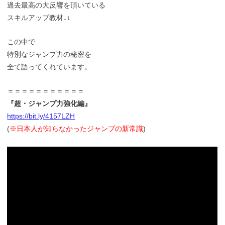
過去最高の大反響を頂いている
スキルアップ教材↓↓
この中で
特別なジャンプ力の秘密を
全て語ってくれています。
＝＝＝＝＝＝＝＝＝＝＝
『超・ジャンプ力強化編』
https://bit.ly/4157LZH
(
※日本人が知らなかったジャンプの新常識
)