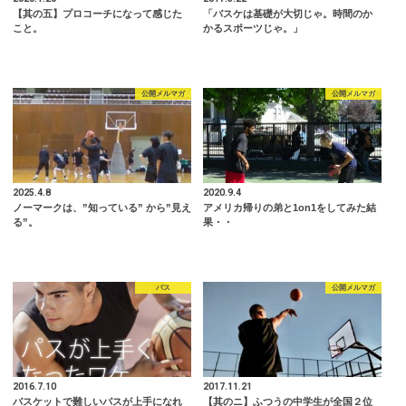
【其の五】プロコーチになって感じた
「バスケは基礎が大切じゃ。時間のか
こと。
かるスポーツじゃ。」
公開メルマガ
公開メルマガ
2025.4.8
2020.9.4
ノーマークは、”知っている” から”見え
アメリカ帰りの弟と1on1をしてみた結
る”。
果・・
パス
公開メルマガ
2016.7.10
2017.11.21
バスケットで難しいパスが上手になれ
【其のニ】ふつうの中学生が全国２位