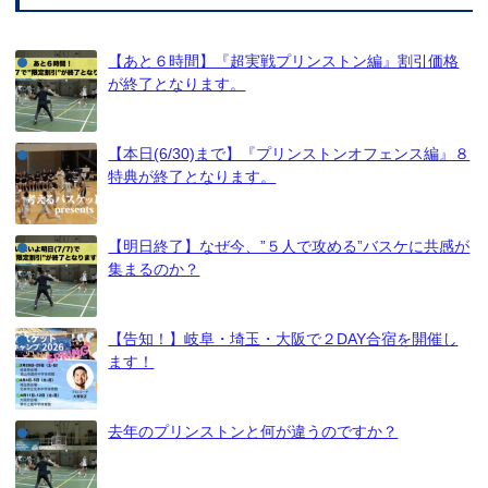
【あと６時間】『超実戦プリンストン編』割引価格
が終了となります。
【本日(6/30)まで】『プリンストンオフェンス編』８
特典が終了となります。
【明日終了】なぜ今、”５人で攻める”バスケに共感が
集まるのか？
【告知！】岐阜・埼玉・大阪で２DAY合宿を開催し
ます！
去年のプリンストンと何が違うのですか？