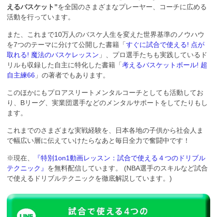
えるバスケット”
を全国のさまざまなプレーヤー、コーチに広める
活動を行っています。
また、これまで10万人のバスケ人生を変えた世界基準のノウハウ
を7つのテーマに分けて公開した書籍「
すぐに試合で使える! 点が
取れる! 魔法のバスケレッスン
」、プロ選手たちも実践しているド
リルも収録した自主に特化した書籍「
考えるバスケットボール! 超
自主練66
」の著者でもあります。
このほかにもプロアスリートメンタルコーチとしても活動してお
り、Bリーグ、実業団選手などのメンタルサポートをしてたりもし
ます。
これまでのさまざまな実戦経験を、日本各地の子供から社会人ま
で幅広い層に伝えていけたらなあと毎日全力で奮闘中です！
※現在、
『特別1on1動画レッスン：試合で使える４つのドリブル
テクニック』
を無料配信しています。 (NBA選手のスキルなど試合
で使えるドリブルテクニックを徹底解説しています。)