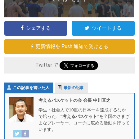
シェアする
ツイートする
更新情報を Push 通知で受けとる
Twitter で
この記事を書いた人
最新の記事
考えるバスケットの会 会長 中川直之
学生・社会人で10度の日本一を達成するなか
で培った、
”考えるバスケット”
を全国のさまざ
まなプレーヤー、コーチに広める活動を行って
います。