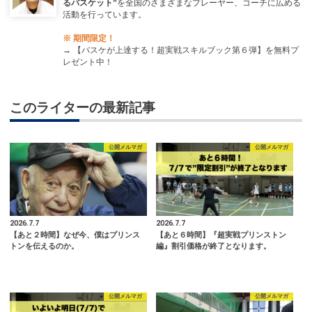
るバスケット”
を全国のさまざまなプレーヤー、コーチに広める
活動を行っています。
※ 期間限定！
→
【バスケが上達する！超実戦スキルブック第６弾】を無料プ
レゼント中！
このライターの最新記事
公開メルマガ
公開メルマガ
2026.7.7
2026.7.7
【あと２時間】なぜ今、僕はプリンス
【あと６時間】『超実戦プリンストン
トンを伝えるのか。
編』割引価格が終了となります。
公開メルマガ
公開メルマガ