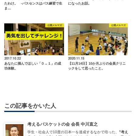
たわけ。 -パスセンスはパス練習で生
になったお話。
ま…
公開メルマガ
公開メルマガ
2017.10.22
2020.11.15
あなたに掴んでほしい「０→１」の成
【11月14日】10か月ぶりの会員クリニ
功体験。
ックをして思ったこと。
この記事をかいた人
考えるバスケットの会 会長 中川直之
学生・社会人で10度の日本一を達成するなかで培った、
”考え