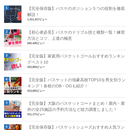
【完全保存版】バスケのポジション５つの役割を徹底
解説！
1,011,617ビュー
【初心者必見】バスケのドリブル技と種類一覧！練習
方法とコツ、上達の極意
645,430ビュー
【完全版】家庭用バスケットゴールおすすめランキン
グベスト10
323,804ビュー
【完全版】バスケットの強豪高校TOP10を男女別ラン
キング！各校のOB・OGも紹介！
313,602ビュー
【完全版】大阪のバスケットコートまとめ！屋内・屋
外の全25施設の予約方法など総力調査しました！
311,171ビュー
【完全保存版】バスケットシューズおすすめ人気ラン