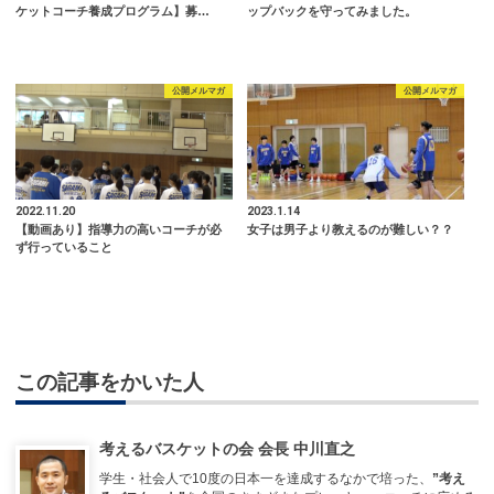
ケットコーチ養成プログラム】募…
ップバックを守ってみました。
公開メルマガ
公開メルマガ
2022.11.20
2023.1.14
【動画あり】指導力の高いコーチが必
女子は男子より教えるのが難しい？？
ず行っていること
この記事をかいた人
考えるバスケットの会 会長 中川直之
学生・社会人で10度の日本一を達成するなかで培った、
”考え