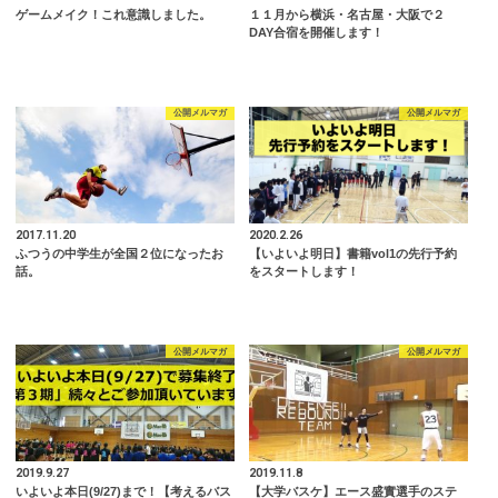
ゲームメイク！これ意識しました。
１１月から横浜・名古屋・大阪で２
DAY合宿を開催します！
公開メルマガ
公開メルマガ
2017.11.20
2020.2.26
ふつうの中学生が全国２位になったお
【いよいよ明日】書籍vol1の先行予約
話。
をスタートします！
公開メルマガ
公開メルマガ
2019.9.27
2019.11.8
いよいよ本日(9/27)まで！【考えるバス
【大学バスケ】エース盛實選手のステ