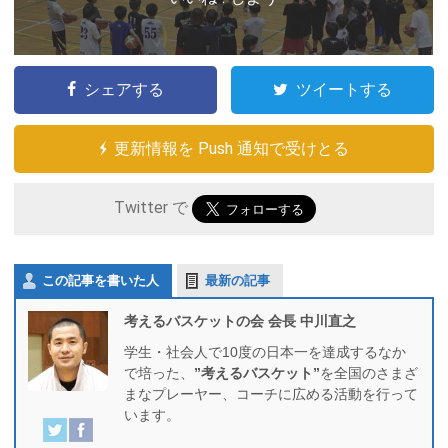
シェアする
ツイートする
更新情報を Push 通知で受けとる
Twitter で
この記事を書いた人
最新の記事
考えるバスケットの会 会長 中川直之
学生・社会人で10度の日本一を達成するなか
で培った、
”考えるバスケット”
を全国のさまざ
まなプレーヤー、コーチに広める活動を行って
います。