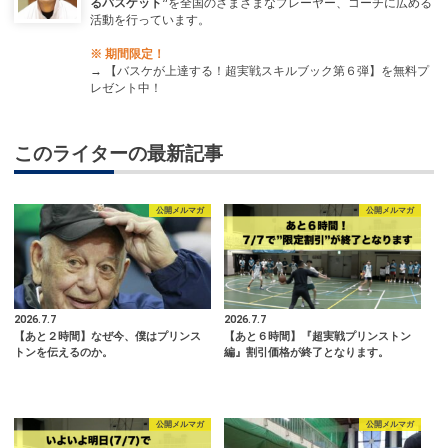
るバスケット”
を全国のさまざまなプレーヤー、コーチに広める
活動を行っています。
※ 期間限定！
→
【バスケが上達する！超実戦スキルブック第６弾】を無料プ
レゼント中！
このライターの最新記事
公開メルマガ
公開メルマガ
2026.7.7
2026.7.7
【あと２時間】なぜ今、僕はプリンス
【あと６時間】『超実戦プリンストン
トンを伝えるのか。
編』割引価格が終了となります。
公開メルマガ
公開メルマガ