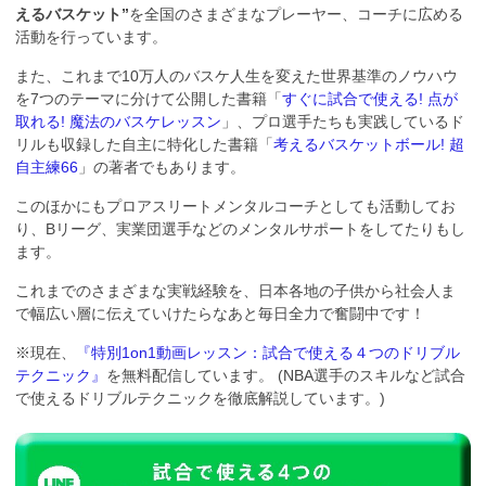
えるバスケット”
を全国のさまざまなプレーヤー、コーチに広める
活動を行っています。
また、これまで10万人のバスケ人生を変えた世界基準のノウハウ
を7つのテーマに分けて公開した書籍「
すぐに試合で使える! 点が
取れる! 魔法のバスケレッスン
」、プロ選手たちも実践しているド
リルも収録した自主に特化した書籍「
考えるバスケットボール! 超
自主練66
」の著者でもあります。
このほかにもプロアスリートメンタルコーチとしても活動してお
り、Bリーグ、実業団選手などのメンタルサポートをしてたりもし
ます。
これまでのさまざまな実戦経験を、日本各地の子供から社会人ま
で幅広い層に伝えていけたらなあと毎日全力で奮闘中です！
※現在、
『特別1on1動画レッスン：試合で使える４つのドリブル
テクニック』
を無料配信しています。 (NBA選手のスキルなど試合
で使えるドリブルテクニックを徹底解説しています。)