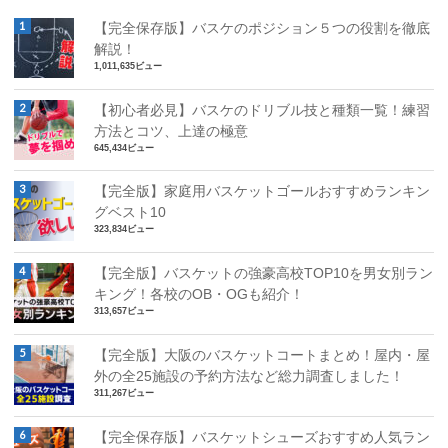
【完全保存版】バスケのポジション５つの役割を徹底
解説！
1,011,635ビュー
【初心者必見】バスケのドリブル技と種類一覧！練習
方法とコツ、上達の極意
645,434ビュー
【完全版】家庭用バスケットゴールおすすめランキン
グベスト10
323,834ビュー
【完全版】バスケットの強豪高校TOP10を男女別ラン
キング！各校のOB・OGも紹介！
313,657ビュー
【完全版】大阪のバスケットコートまとめ！屋内・屋
外の全25施設の予約方法など総力調査しました！
311,267ビュー
【完全保存版】バスケットシューズおすすめ人気ラン