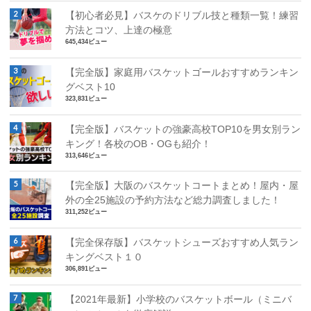
【初心者必見】バスケのドリブル技と種類一覧！練習
方法とコツ、上達の極意
645,434ビュー
【完全版】家庭用バスケットゴールおすすめランキン
グベスト10
323,831ビュー
【完全版】バスケットの強豪高校TOP10を男女別ラン
キング！各校のOB・OGも紹介！
313,646ビュー
【完全版】大阪のバスケットコートまとめ！屋内・屋
外の全25施設の予約方法など総力調査しました！
311,252ビュー
【完全保存版】バスケットシューズおすすめ人気ラン
キングベスト１０
306,891ビュー
【2021年最新】小学校のバスケットボール（ミニバ