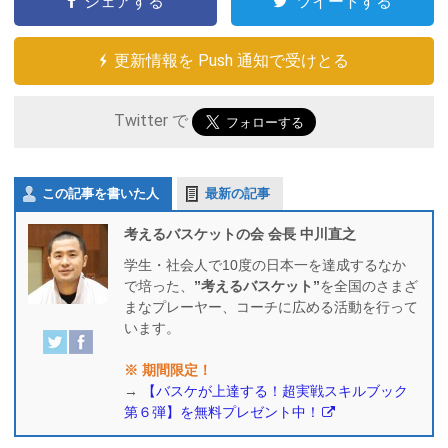
シェアする
ツイートする
更新情報を Push 通知で受けとる
Twitter で
この記事を書いた人
最新の記事
考えるバスケットの会 会長 中川直之
学生・社会人で10度の日本一を達成するなか
で培った、
”考えるバスケット”
を全国のさまざ
まなプレーヤー、コーチに広める活動を行って
います。
※ 期間限定！
→
【バスケが上達する！超実戦スキルブック
第６弾】を無料プレゼント中！