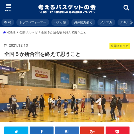
menu
教 材
トップパフォーマー
バスケ塾
身体能力強化
メルマガ
スキル
HOME
公開メルマガ
全国５か所合宿を終えて思うこと
2021.12.13
公開メルマガ
全国５か所合宿を終えて思うこと