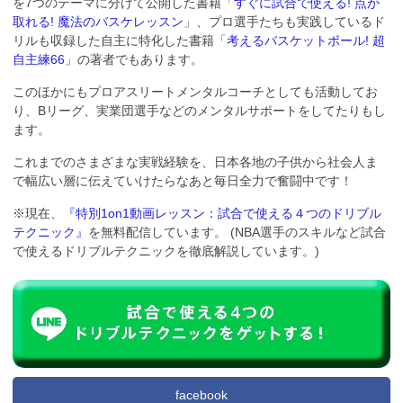
を7つのテーマに分けて公開した書籍「
すぐに試合で使える! 点が
取れる! 魔法のバスケレッスン
」、プロ選手たちも実践しているド
リルも収録した自主に特化した書籍「
考えるバスケットボール! 超
自主練66
」の著者でもあります。
このほかにもプロアスリートメンタルコーチとしても活動してお
り、Bリーグ、実業団選手などのメンタルサポートをしてたりもし
ます。
これまでのさまざまな実戦経験を、日本各地の子供から社会人ま
で幅広い層に伝えていけたらなあと毎日全力で奮闘中です！
※現在、
『特別1on1動画レッスン：試合で使える４つのドリブル
テクニック』
を無料配信しています。 (NBA選手のスキルなど試合
で使えるドリブルテクニックを徹底解説しています。)
facebook