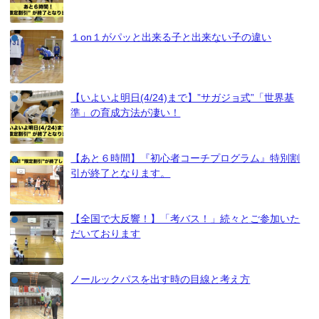
１on１がパッと出来る子と出来ない子の違い
【いよいよ明日(4/24)まで】”サガジョ式”「世界基
準」の育成方法が凄い！
【あと６時間】『初心者コーチプログラム』特別割
引が終了となります。
【全国で大反響！】「考バス！」続々とご参加いた
だいております
ノールックパスを出す時の目線と考え方