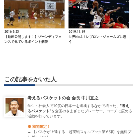
2016.9.23
2019.11.19
【動画公開します！】ゾーンディフェ
世界No.1！レブロン・ジェームズに思
ンスで見ているポイント解説
う
この記事をかいた人
考えるバスケットの会 会長 中川直之
学生・社会人で10度の日本一を達成するなかで培った、
”考え
るバスケット”
を全国のさまざまなプレーヤー、コーチに広める
活動を行っています。
※ 期間限定！
→
【バスケが上達する！超実戦スキルブック第６弾】を無料プ