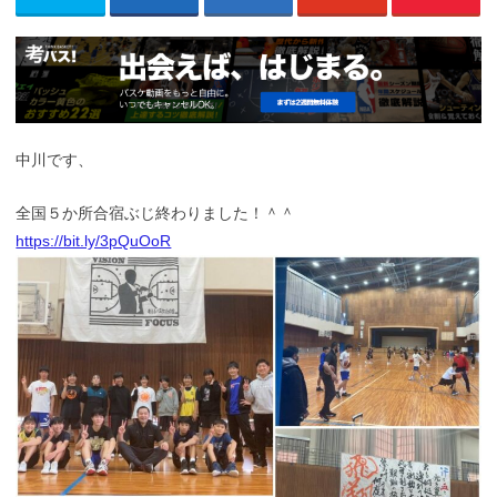
中川です、
全国５か所合宿ぶじ終わりました！＾＾
https://bit.ly/3pQuOoR