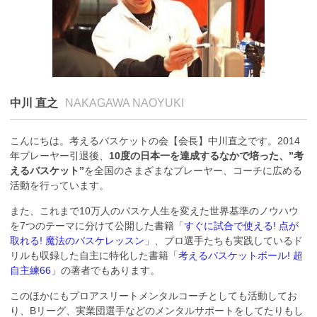
中川 直之
NAKAGAWA NAOYUKI
こんにちは。考えるバスケットの会【会長】中川直之です。2014
年プレーヤー引退後、
10度の日本一を達成するなかで培った、”考
えるバスケット”
を全国のさまざまなプレーヤー、コーチに広める
活動を行っています。
また、これまで10万人のバスケ人生を変えた世界基準のノウハウ
を7つのテーマに分けて公開した書籍「
すぐに試合で使える! 点が
取れる! 魔法のバスケレッスン
」、プロ選手たちも実践しているド
リルも収録した自主に特化した書籍「
考えるバスケットボール! 超
自主練66
」の著者でもあります。
このほかにもプロアスリートメンタルコーチとしても活動してお
り、Bリーグ、実業団選手などのメンタルサポートをしてたりもし