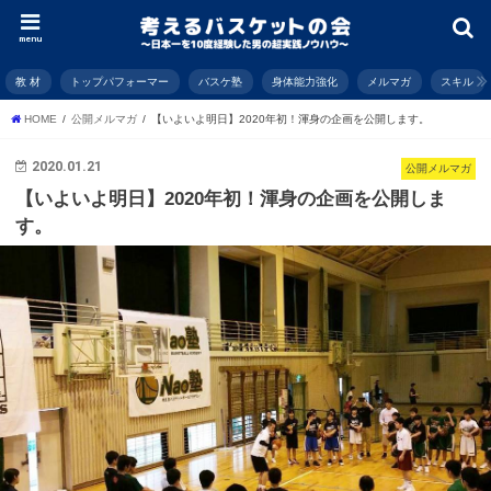
menu
教 材
トップパフォーマー
バスケ塾
身体能力強化
メルマガ
スキル
HOME
公開メルマガ
【いよいよ明日】2020年初！渾身の企画を公開します。
2020.01.21
公開メルマガ
【いよいよ明日】2020年初！渾身の企画を公開しま
す。