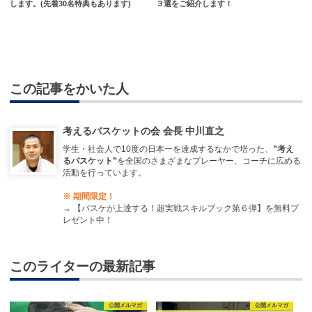
します。(先着30名特典もあります)
３選をご紹介します！
この記事をかいた人
考えるバスケットの会 会長 中川直之
学生・社会人で10度の日本一を達成するなかで培った、
”考え
るバスケット”
を全国のさまざまなプレーヤー、コーチに広める
活動を行っています。
※ 期間限定！
→
【バスケが上達する！超実戦スキルブック第６弾】を無料プ
レゼント中！
このライターの最新記事
公開メルマガ
公開メルマガ