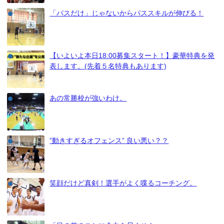
「パスだけ」じゃないからパススキルが伸びる！
【いよいよ本日18:00募集スタート！】豪華特典を発
表します。(先着５名特典もあります)
あの常勝校が強いわけ。
”動きすぎるオフェンス” 良い悪い？？
笑顔だけど真剣！選手がよく喋るコーチング。