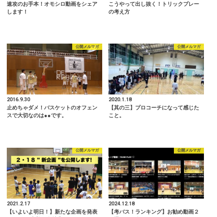
速攻のお手本！オモシロ動画をシェア
こうやって出し抜く！トリックプレー
します！
の考え方
公開メルマガ
公開メルマガ
2016.9.30
2020.1.18
止めちゃダメ！バスケットのオフェン
【其の三】プロコーチになって感じた
スで大切なのは●●です。
こと。
公開メルマガ
公開メルマガ
2021.2.17
2024.12.18
【いよいよ明日！】新たな企画を発表
【考バス！ランキング】お勧め動画２