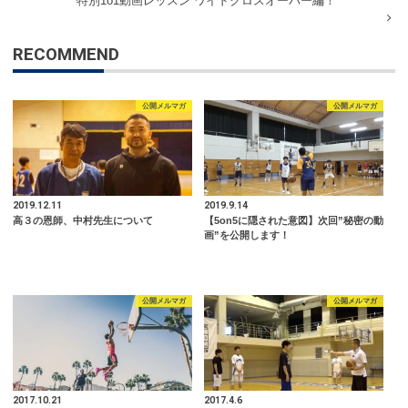
特別1o1動画レッスン ワイドクロスオーバー編！
RECOMMEND
公開メルマガ
公開メルマガ
2019.12.11
2019.9.14
高３の恩師、中村先生について
【5on5に隠された意図】次回”秘密の動
画”を公開します！
公開メルマガ
公開メルマガ
2017.10.21
2017.4.6