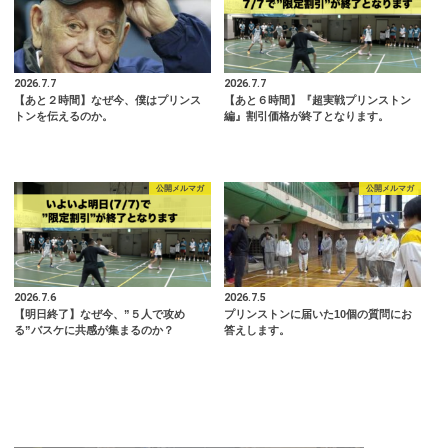
2026.7.7
2026.7.7
【あと２時間】なぜ今、僕はプリンス
【あと６時間】『超実戦プリンストン
トンを伝えるのか。
編』割引価格が終了となります。
公開メルマガ
公開メルマガ
2026.7.6
2026.7.5
【明日終了】なぜ今、”５人で攻め
プリンストンに届いた10個の質問にお
る”バスケに共感が集まるのか？
答えします。