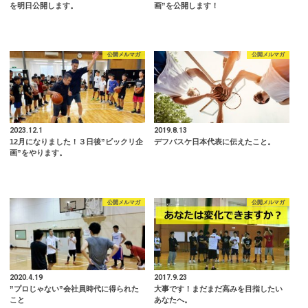
を明日公開します。
画”を公開します！
公開メルマガ
公開メルマガ
2023.12.1
2019.8.13
12月になりました！３日後”ビックリ企
デフバスケ日本代表に伝えたこと。
画”をやります。
公開メルマガ
公開メルマガ
2020.4.19
2017.9.23
”プロじゃない”会社員時代に得られた
大事です！まだまだ高みを目指したい
こと
あなたへ。