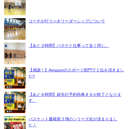
コーチが行うべきリーダーシップについて
【あと３時間】バスケと仕事って全く同じ。
【感謝！】Amazonのスポーツ部門で１位を頂きまし
た!!
【あと６時間】超先行予約特典＃６が終了となりま
す。
バスケット書籍第３弾のシリーズ化が決まりまし
た！