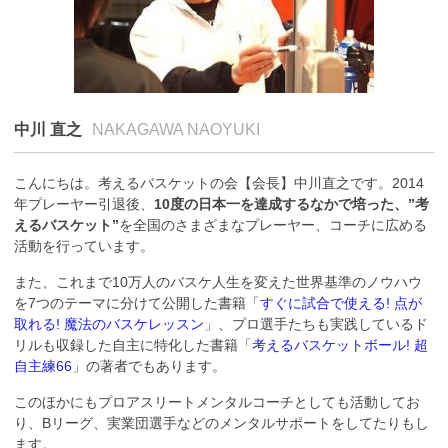
中川 直之
NAKAGAWA NAOYUKI
こんにちは。考えるバスケットの会【会長】中川直之です。2014
年プレーヤー引退後、
10度の日本一を達成するなかで培った、”考
えるバスケット”
を全国のさまざまなプレーヤー、コーチに広める
活動を行っています。
また、これまで10万人のバスケ人生を変えた世界基準のノウハウ
を7つのテーマに分けて公開した書籍「
すぐに試合で使える! 点が
取れる! 魔法のバスケレッスン
」、プロ選手たちも実践しているド
リルも収録した自主に特化した書籍「
考えるバスケットボール! 超
自主練66
」の著者でもあります。
このほかにもプロアスリートメンタルコーチとしても活動してお
り、Bリーグ、実業団選手などのメンタルサポートをしてたりもし
ます。