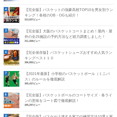
【完全版】バスケットの強豪高校TOP10を男女別ラン
キング！各校のOB・OGも紹介！
313,657ビュー
【完全版】大阪のバスケットコートまとめ！屋内・屋
外の全25施設の予約方法など総力調査しました！
311,268ビュー
【完全保存版】バスケットシューズおすすめ人気ラン
キングベスト１０
306,892ビュー
【2021年最新】小学校のバスケットボール（ミニバ
ス）のルールを徹底解説
305,437ビュー
【完全版】バスケットボールのコートサイズ・各ライ
ンの意味をコート図で徹底解説！
305,297ビュー
【完全版】バスケが上達する家での練習方法10選と家