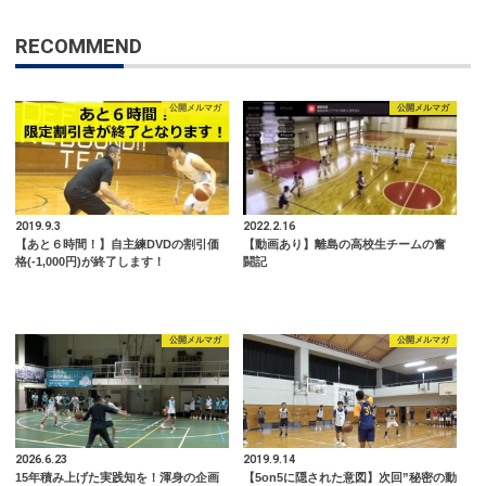
RECOMMEND
公開メルマガ
公開メルマガ
2019.9.3
2022.2.16
【あと６時間！】自主練DVDの割引価
【動画あり】離島の高校生チームの奮
格(-1,000円)が終了します！
闘記
公開メルマガ
公開メルマガ
2026.6.23
2019.9.14
15年積み上げた実践知を！渾身の企画
【5on5に隠された意図】次回”秘密の動