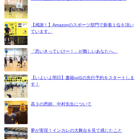
【感謝！】Amazonのスポーツ部門で新着１位を頂い
ています。
「思いきっていけー！」が難しいあなたへ。
【いよいよ明日】書籍vol1の先行予約をスタートしま
す！
高３の恩師、中村先生について
夢が実現！インカレの大舞台を見て感じたこと