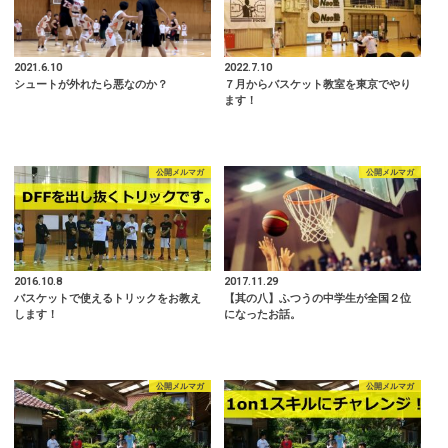
2021.6.10
2022.7.10
シュートが外れたら悪なのか？
７月からバスケット教室を東京でやり
ます！
公開メルマガ
公開メルマガ
2016.10.8
2017.11.29
バスケットで使えるトリックをお教え
【其の八】ふつうの中学生が全国２位
します！
になったお話。
公開メルマガ
公開メルマガ