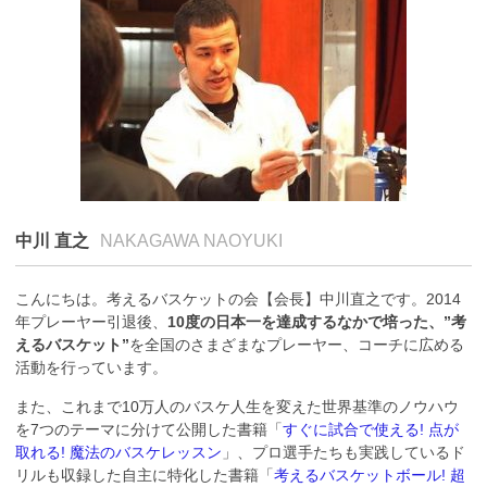
中川 直之
NAKAGAWA NAOYUKI
こんにちは。考えるバスケットの会【会長】中川直之です。2014
年プレーヤー引退後、
10度の日本一を達成するなかで培った、”考
えるバスケット”
を全国のさまざまなプレーヤー、コーチに広める
活動を行っています。
また、これまで10万人のバスケ人生を変えた世界基準のノウハウ
を7つのテーマに分けて公開した書籍「
すぐに試合で使える! 点が
取れる! 魔法のバスケレッスン
」、プロ選手たちも実践しているド
リルも収録した自主に特化した書籍「
考えるバスケットボール! 超