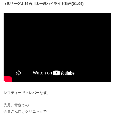
▼BリーグU-15石川太一君ハイライト動画(01:09)
レフティーでクレバーな彼、
先月、青森での
会員さん向けクリニックで