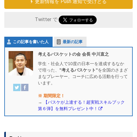
更新情報を Push 通知で受けとる
Twitter で
この記事を書いた人
最新の記事
考えるバスケットの会 会長 中川直之
学生・社会人で10度の日本一を達成するなか
で培った、
”考えるバスケット”
を全国のさまざ
まなプレーヤー、コーチに広める活動を行って
います。
※ 期間限定！
→
【バスケが上達する！超実戦スキルブック
第６弾】を無料プレゼント中！