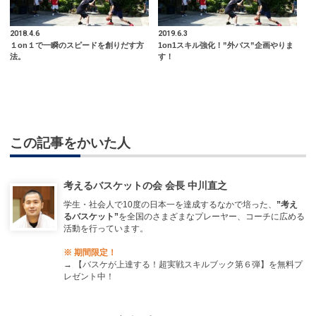
2018.4.6
2019.6.3
１on１で一瞬のスピードを創りだす方
1on1スキル強化！”外バス”企画やりま
法。
す！
この記事をかいた人
考えるバスケットの会 会長 中川直之
学生・社会人で10度の日本一を達成するなかで培った、
”考え
るバスケット”
を全国のさまざまなプレーヤー、コーチに広める
活動を行っています。
※ 期間限定！
→
【バスケが上達する！超実戦スキルブック第６弾】を無料プ
レゼント中！