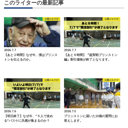
このライターの最新記事
公開メルマガ
公開メルマガ
2026.7.7
2026.7.7
【あと２時間】なぜ今、僕はプリンス
【あと６時間】『超実戦プリンストン
トンを伝えるのか。
編』割引価格が終了となります。
公開メルマガ
公開メルマガ
2026.7.6
2026.7.5
【明日終了】なぜ今、”５人で攻め
プリンストンに届いた10個の質問にお
る”バスケに共感が集まるのか？
答えします。