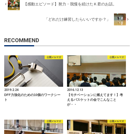
【感動エピソード】努力・我慢を続けたＫ君のお話。
「どれだけ練習したらいいですか？」
RECOMMEND
公開メルマガ
公開メルマガ
2019.2.24
2016.12.13
DFF力強化のための10個のワークシー
【モチベーションに燃えてます！】考
ト
えるバスケットの会でこんなこと
が・・
公開メルマガ
公開メルマガ