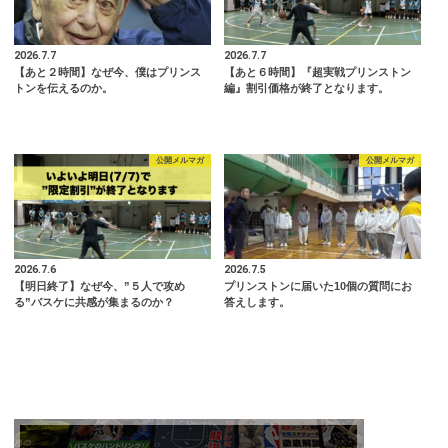
2026.7.7
2026.7.7
【あと２時間】なぜ今、僕はプリンス
【あと６時間】『超実戦プリンストン
トンを伝えるのか。
編』割引価格が終了となります。
公開メルマガ
公開メルマガ
2026.7.6
2026.7.5
【明日終了】なぜ今、”５人で攻め
プリンストンに届いた10個の質問にお
る”バスケに共感が集まるのか？
答えします。