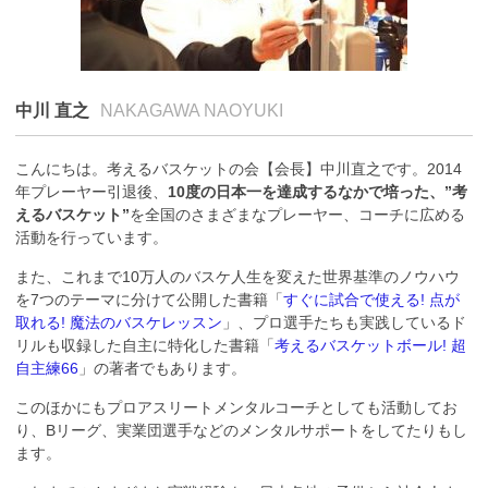
中川 直之
NAKAGAWA NAOYUKI
こんにちは。考えるバスケットの会【会長】中川直之です。2014
年プレーヤー引退後、
10度の日本一を達成するなかで培った、”考
えるバスケット”
を全国のさまざまなプレーヤー、コーチに広める
活動を行っています。
また、これまで10万人のバスケ人生を変えた世界基準のノウハウ
を7つのテーマに分けて公開した書籍「
すぐに試合で使える! 点が
取れる! 魔法のバスケレッスン
」、プロ選手たちも実践しているド
リルも収録した自主に特化した書籍「
考えるバスケットボール! 超
自主練66
」の著者でもあります。
このほかにもプロアスリートメンタルコーチとしても活動してお
り、Bリーグ、実業団選手などのメンタルサポートをしてたりもし
ます。