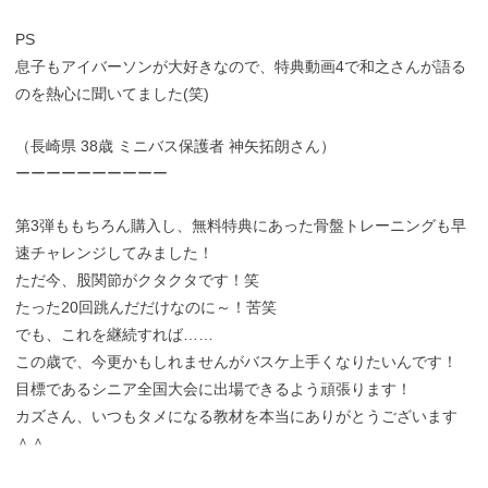
PS
息子もアイバーソンが大好きなので、特典動画4で和之さんが語る
のを熱心に聞いてました(笑)
（長崎県 38歳 ミニバス保護者 神矢拓朗さん）
ーーーーーーーーーー
第3弾ももちろん購入し、無料特典にあった骨盤トレーニングも早
速チャレンジしてみました！
ただ今、股関節がクタクタです！笑
たった20回跳んだだけなのに～！苦笑
でも、これを継続すれば……
この歳で、今更かもしれませんがバスケ上手くなりたいんです！
目標であるシニア全国大会に出場できるよう頑張ります！
カズさん、いつもタメになる教材を本当にありがとうございます
＾＾