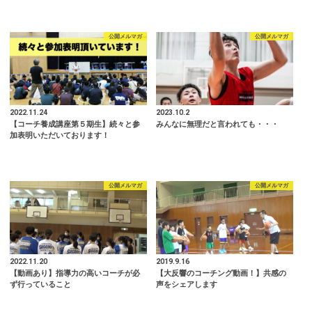
公開メルマガ
公開メルマガ
2022.11.24
2023.10.2
【コーチ養成講座第５期生】続々と参
みんなに無理だと言われても・・・
加表明いただいております！
公開メルマガ
公開メルマガ
2022.11.20
2019.9.16
【動画あり】指導力の高いコーチが必
【大反響のコーチング動画！】共感の
ず行っていること
声をシェアします