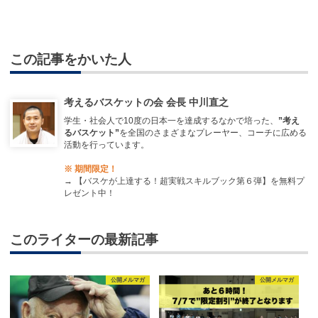
この記事をかいた人
考えるバスケットの会 会長 中川直之
学生・社会人で10度の日本一を達成するなかで培った、
”考え
るバスケット”
を全国のさまざまなプレーヤー、コーチに広める
活動を行っています。
※ 期間限定！
→
【バスケが上達する！超実戦スキルブック第６弾】を無料プ
レゼント中！
このライターの最新記事
公開メルマガ
公開メルマガ