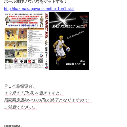
ボール運びノウハウをゲットする：
http://kaz-nakagawa.com/the-1on1-skill
※この動画教材、
１２月１７日(月)を過ぎますと、
期間限定価格(-4,000円)が終了となりますので、
ご注意ください。
編集後記：