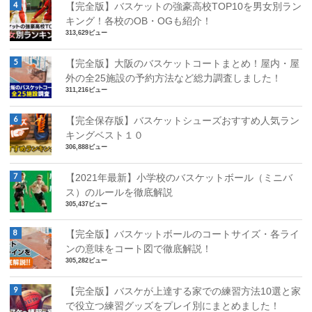
【完全版】バスケットの強豪高校TOP10を男女別ラン
キング！各校のOB・OGも紹介！
313,629ビュー
【完全版】大阪のバスケットコートまとめ！屋内・屋
外の全25施設の予約方法など総力調査しました！
311,216ビュー
【完全保存版】バスケットシューズおすすめ人気ラン
キングベスト１０
306,888ビュー
【2021年最新】小学校のバスケットボール（ミニバ
ス）のルールを徹底解説
305,437ビュー
【完全版】バスケットボールのコートサイズ・各ライ
ンの意味をコート図で徹底解説！
305,282ビュー
【完全版】バスケが上達する家での練習方法10選と家
で役立つ練習グッズをプレイ別にまとめました！