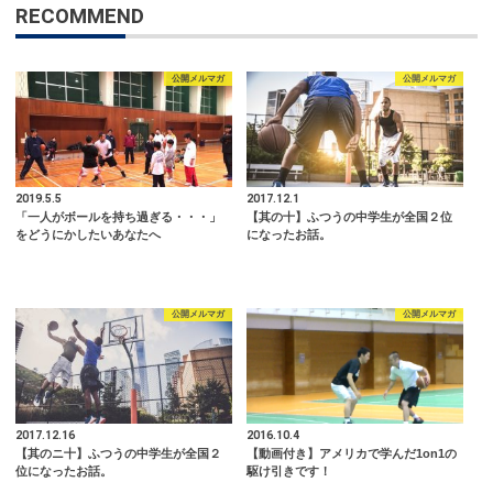
RECOMMEND
公開メルマガ
公開メルマガ
2019.5.5
2017.12.1
「一人がボールを持ち過ぎる・・・」
【其の十】ふつうの中学生が全国２位
をどうにかしたいあなたへ
になったお話。
公開メルマガ
公開メルマガ
2017.12.16
2016.10.4
【其のニ十】ふつうの中学生が全国２
【動画付き】アメリカで学んだ1on1の
位になったお話。
駆け引きです！