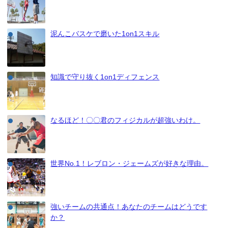
泥んこバスケで磨いた1on1スキル
知識で守り抜く1on1ディフェンス
なるほど！〇〇君のフィジカルが超強いわけ。
世界No.1！レブロン・ジェームズが好きな理由。
強いチームの共通点！あなたのチームはどうです
か？