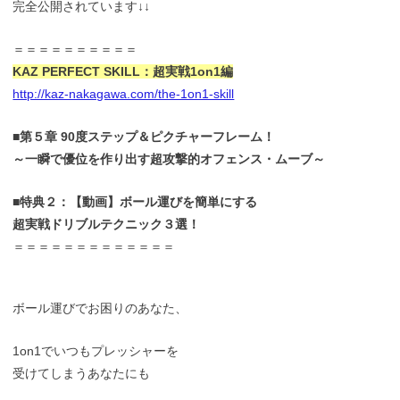
完全公開されています↓↓
＝＝＝＝＝＝＝＝＝＝
KAZ PERFECT SKILL：超実戦1on1編
http://kaz-nakagawa.com/the-1on1-skill
■第５章 90度ステップ＆ピクチャーフレーム！
～一瞬で優位を作り出す超攻撃的オフェンス・ムーブ～
■特典２：【動画】ボール運びを簡単にする
超実戦ドリブルテクニック３選！
＝＝＝＝＝＝＝＝＝＝＝＝＝
ボール運びでお困りのあなた、
1on1でいつもプレッシャーを
受けてしまうあなたにも