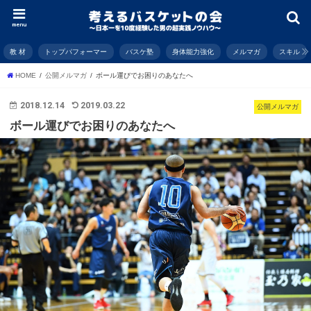
menu
教 材
トップパフォーマー
バスケ塾
身体能力強化
メルマガ
スキル
HOME
公開メルマガ
ボール運びでお困りのあなたへ
2018.12.14
2019.03.22
公開メルマガ
ボール運びでお困りのあなたへ