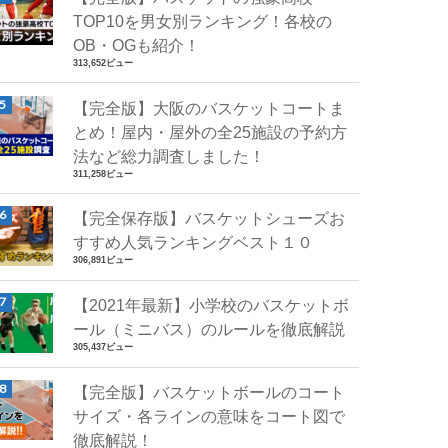
TOP10を男女別ランキング！各校の
OB・OGも紹介！
313,652ビュー
【完全版】大阪のバスケットコートま
とめ！屋内・屋外の全25施設の予約方
法など総力調査しました！
311,258ビュー
【完全保存版】バスケットシューズお
すすめ人気ランキングベスト１０
306,891ビュー
【2021年最新】小学校のバスケットボ
ール（ミニバス）のルールを徹底解説
305,437ビュー
【完全版】バスケットボールのコート
サイズ・各ラインの意味をコート図で
徹底解説！