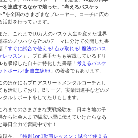
一を達成するなかで培った、”考えるバスケッ
ト”
を全国のさまざまなプレーヤー、コーチに広め
る活動を行っています。
また、これまで10万人のバスケ人生を変えた世界
基準のノウハウを7つのテーマに分けて公開した書
籍「
すぐに試合で使える! 点が取れる! 魔法のバス
ケレッスン
」、プロ選手たちも実践しているドリ
ルも収録した自主に特化した書籍「
考えるバスケ
ットボール! 超自主練66
」の著者でもあります。
このほかにもプロアスリートメンタルコーチとし
ても活動しており、Bリーグ、実業団選手などのメ
ンタルサポートをしてたりもします。
これまでのさまざまな実戦経験を、日本各地の子
供から社会人まで幅広い層に伝えていけたらなあ
と毎日全力で奮闘中です！
※現在、
『特別1on1動画レッスン：試合で使える