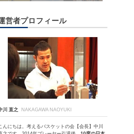
運営者プロフィール
中川 直之
NAKAGAWA NAOYUKI
こんにちは。考えるバスケットの会【会長】中川
直之です。2014年プレーヤー引退後、
10度の日本