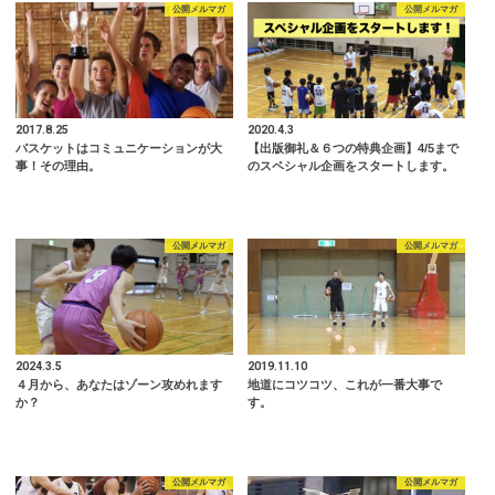
公開メルマガ
公開メルマガ
2017.8.25
2020.4.3
バスケットはコミュニケーションが大
【出版御礼＆６つの特典企画】4/5まで
事！その理由。
のスペシャル企画をスタートします。
公開メルマガ
公開メルマガ
2024.3.5
2019.11.10
４月から、あなたはゾーン攻めれます
地道にコツコツ、これが一番大事で
か？
す。
公開メルマガ
公開メルマガ