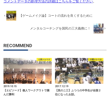
コメントデータの処理方法の詳細はこちらをご覧ください
。
【ゲームメイク論】コートの流れを良くするために
メンタルコーチングを国民の三大義務に！
RECOMMEND
公開メルマガ
公開メルマガ
2019.10.15
2017.12.19
【エピソード】個人ワークアウトで掴
【其のニ三】ふつうの中学生が全国２
んだ勝利
位になったお話。