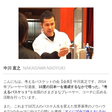
中川 直之
NAKAGAWA NAOYUKI
こんにちは。考えるバスケットの会【会長】中川直之です。2014
年プレーヤー引退後、
10度の日本一を達成するなかで培った、”考
えるバスケット”
を全国のさまざまなプレーヤー、コーチに広める
活動を行っています。
また、これまで10万人のバスケ人生を変えた世界基準のノウハウ
を7つのテーマに分けて公開した書籍「
すぐに試合で使える! 点が