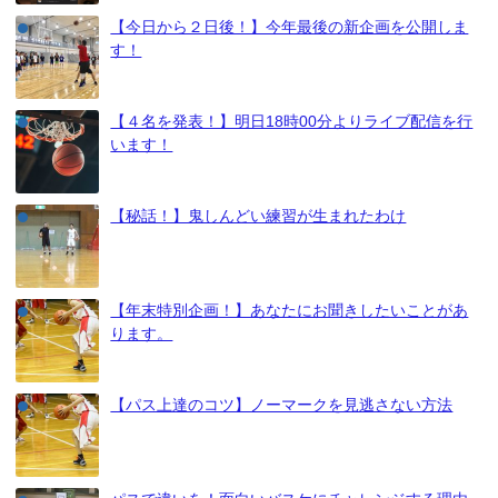
【今日から２日後！】今年最後の新企画を公開しま
す！
【４名を発表！】明日18時00分よりライブ配信を行
います！
【秘話！】鬼しんどい練習が生まれたわけ
【年末特別企画！】あなたにお聞きしたいことがあ
ります。
【パス上達のコツ】ノーマークを見逃さない方法