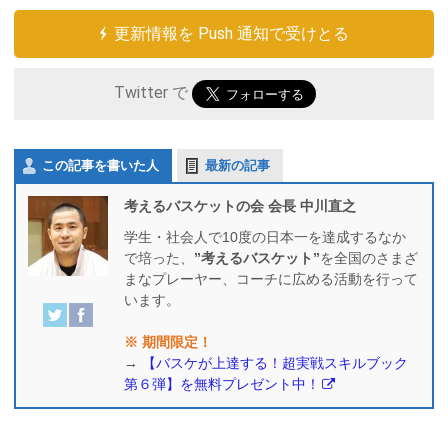
更新情報を Push 通知で受けとる
Twitter で
この記事を書いた人
最新の記事
考えるバスケットの会 会長 中川直之
学生・社会人で10度の日本一を達成するなか
で培った、
”考えるバスケット”
を全国のさまざ
まなプレーヤー、コーチに広める活動を行って
います。
※ 期間限定！
→
【バスケが上達する！超実戦スキルブック
第６弾】を無料プレゼント中！