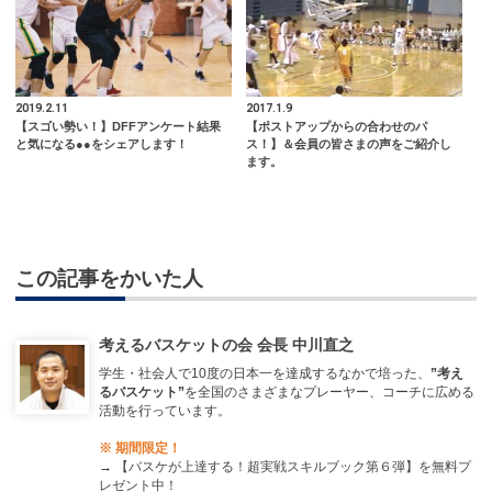
2019.2.11
2017.1.9
【スゴい勢い！】DFFアンケート結果
【ポストアップからの合わせのパ
と気になる●●をシェアします！
ス！】＆会員の皆さまの声をご紹介し
ます。
この記事をかいた人
考えるバスケットの会 会長 中川直之
学生・社会人で10度の日本一を達成するなかで培った、
”考え
るバスケット”
を全国のさまざまなプレーヤー、コーチに広める
活動を行っています。
※ 期間限定！
→
【バスケが上達する！超実戦スキルブック第６弾】を無料プ
レゼント中！