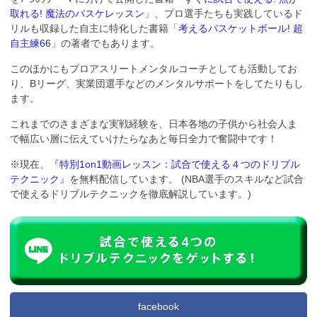
取れる! 魔法のバスケレッスン
」、プロ選手たちも実践しているド
リルも収録した自主に特化した書籍「
考えるバスケットボール! 超
自主練66
」の著者でもあります。
このほかにもプロアスリートメンタルコーチとしても活動してお
り、Bリーグ、実業団選手などのメンタルサポートをしてたりもし
ます。
これまでのさまざまな実戦経験を、日本各地の子供から社会人ま
で幅広い層に伝えていけたらなあと毎日全力で奮闘中です！
※現在、
『特別1on1動画レッスン：試合で使える４つのドリブル
テクニック』
を無料配信しています。 (NBA選手のスキルなど試合
で使えるドリブルテクニックを徹底解説しています。)
facebook