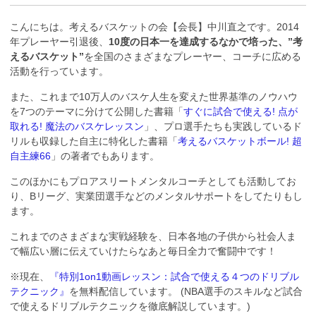
こんにちは。考えるバスケットの会【会長】中川直之です。2014
年プレーヤー引退後、
10度の日本一を達成するなかで培った、”考
えるバスケット”
を全国のさまざまなプレーヤー、コーチに広める
活動を行っています。
また、これまで10万人のバスケ人生を変えた世界基準のノウハウ
を7つのテーマに分けて公開した書籍「
すぐに試合で使える! 点が
取れる! 魔法のバスケレッスン
」、プロ選手たちも実践しているド
リルも収録した自主に特化した書籍「
考えるバスケットボール! 超
自主練66
」の著者でもあります。
このほかにもプロアスリートメンタルコーチとしても活動してお
り、Bリーグ、実業団選手などのメンタルサポートをしてたりもし
ます。
これまでのさまざまな実戦経験を、日本各地の子供から社会人ま
で幅広い層に伝えていけたらなあと毎日全力で奮闘中です！
※現在、
『特別1on1動画レッスン：試合で使える４つのドリブル
テクニック』
を無料配信しています。 (NBA選手のスキルなど試合
で使えるドリブルテクニックを徹底解説しています。)