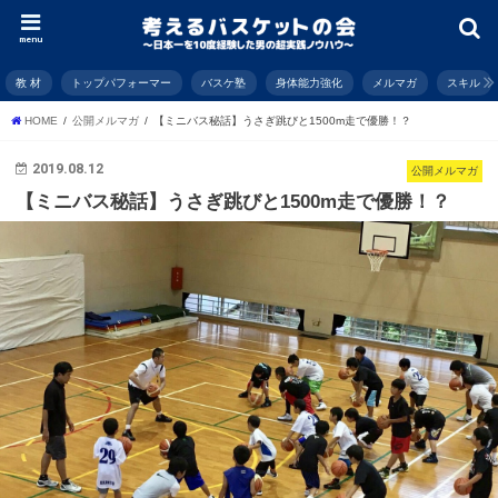
menu
教 材
トップパフォーマー
バスケ塾
身体能力強化
メルマガ
スキル
HOME
公開メルマガ
【ミニバス秘話】うさぎ跳びと1500m走で優勝！？
2019.08.12
公開メルマガ
【ミニバス秘話】うさぎ跳びと1500m走で優勝！？