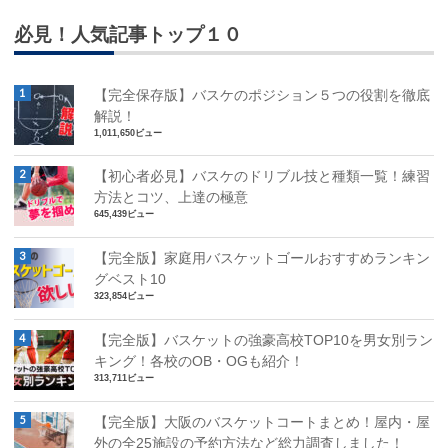
必見！人気記事トップ１０
【完全保存版】バスケのポジション５つの役割を徹底
解説！
1,011,650ビュー
【初心者必見】バスケのドリブル技と種類一覧！練習
方法とコツ、上達の極意
645,439ビュー
【完全版】家庭用バスケットゴールおすすめランキン
グベスト10
323,854ビュー
【完全版】バスケットの強豪高校TOP10を男女別ラン
キング！各校のOB・OGも紹介！
313,711ビュー
【完全版】大阪のバスケットコートまとめ！屋内・屋
外の全25施設の予約方法など総力調査しました！