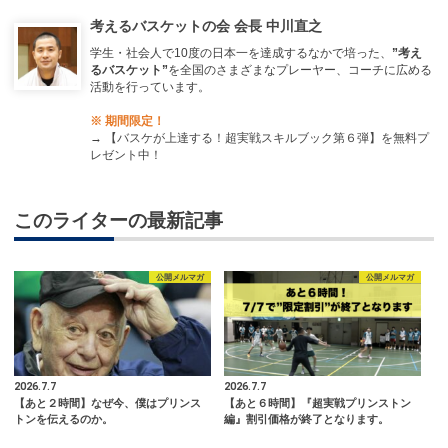
考えるバスケットの会 会長 中川直之
学生・社会人で10度の日本一を達成するなかで培った、
”考え
るバスケット”
を全国のさまざまなプレーヤー、コーチに広める
活動を行っています。
※ 期間限定！
→
【バスケが上達する！超実戦スキルブック第６弾】を無料プ
レゼント中！
このライターの最新記事
公開メルマガ
公開メルマガ
2026.7.7
2026.7.7
【あと２時間】なぜ今、僕はプリンス
【あと６時間】『超実戦プリンストン
トンを伝えるのか。
編』割引価格が終了となります。