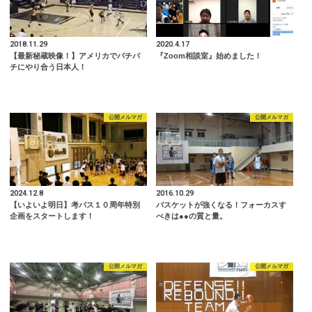
2018.11.29
2020.4.17
【最新秘蔵映像！】アメリカでバチバ
『Zoom相談室』始めました！
チにやり合う日本人！
公開メルマガ
公開メルマガ
2024.12.8
2016.10.29
【いよいよ明日】考バス１０周年特別
バスケットが強くなる！フォーカスす
企画をスタートします！
べきは●●の質と量。
公開メルマガ
公開メルマガ