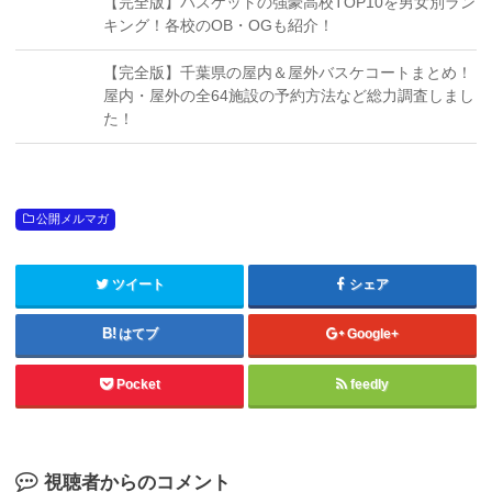
【完全版】バスケットの強豪高校TOP10を男女別ラン
キング！各校のOB・OGも紹介！
【完全版】千葉県の屋内＆屋外バスケコートまとめ！
屋内・屋外の全64施設の予約方法など総力調査しまし
た！
公開メルマガ
ツイート
シェア
はてブ
Google+
Pocket
feedly
視聴者からのコメント