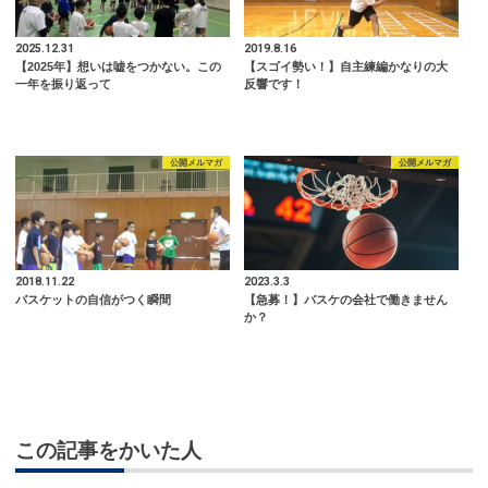
2025.12.31
2019.8.16
【2025年】想いは嘘をつかない。この
【スゴイ勢い！】自主練編かなりの大
一年を振り返って
反響です！
公開メルマガ
公開メルマガ
2018.11.22
2023.3.3
バスケットの自信がつく瞬間
【急募！】バスケの会社で働きません
か？
この記事をかいた人