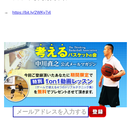
→
https://bit.ly/2WKy7i4