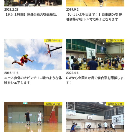
2021.2.28
2019.9.2
【あと１時間】渾身企画の収録秘話。
【いよいよ明日まで！】自主練DVD 割
引価格が明日(9/3)で終了となります
公開メルマガ
公開メルマガ
2018.11.6
2022.4.6
エース負傷の大ピンチ！...嘘のような体
GWから全国５か所で春合宿を開催しま
験をシェアします
す！
公開メルマガ
公開メルマガ