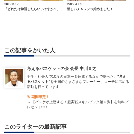
2019.8.17
2019.3.18
「どれだけ練習したらいいですか？」
新しいチャレンジ始めました！
この記事をかいた人
考えるバスケットの会 会長 中川直之
学生・社会人で10度の日本一を達成するなかで培った、
”考え
るバスケット”
を全国のさまざまなプレーヤー、コーチに広める
活動を行っています。
※ 期間限定！
→
【バスケが上達する！超実戦スキルブック第６弾】を無料プ
レゼント中！
このライターの最新記事