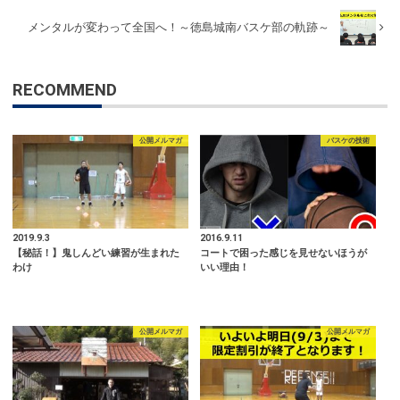
メンタルが変わって全国へ！～徳島城南バスケ部の軌跡～
RECOMMEND
公開メルマガ
バスケの技術
2019.9.3
2016.9.11
【秘話！】鬼しんどい練習が生まれた
コートで困った感じを見せないほうが
わけ
いい理由！
公開メルマガ
公開メルマガ