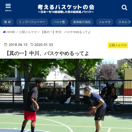
menu
教 材
トップパフォーマー
バスケ塾
身体能力強化
メルマガ
スキル
HOME
公開メルマガ
【其の一】中川、バスケやめるってよ
2018.06.15
2020.01.03
公開メルマガ
【其の一】中川、バスケやめるってよ