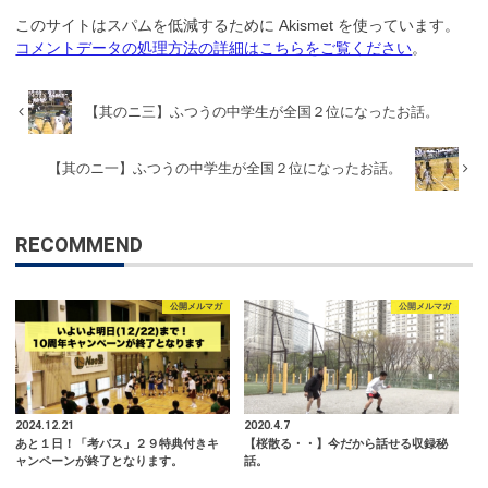
このサイトはスパムを低減するために Akismet を使っています。
コメントデータの処理方法の詳細はこちらをご覧ください
。
【其のニ三】ふつうの中学生が全国２位になったお話。
【其のニ一】ふつうの中学生が全国２位になったお話。
RECOMMEND
公開メルマガ
公開メルマガ
2024.12.21
2020.4.7
あと１日！「考バス」２９特典付きキ
【桜散る・・】今だから話せる収録秘
ャンペーンが終了となります。
話。