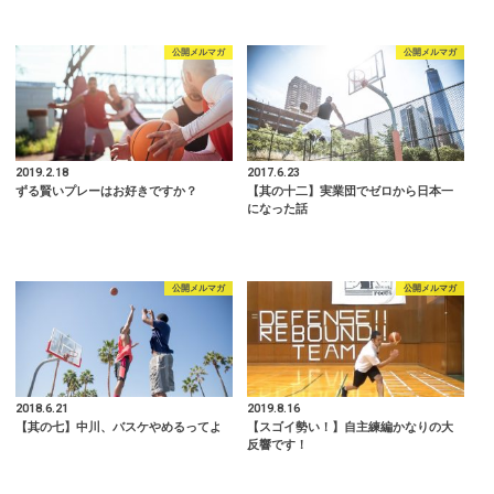
公開メルマガ
公開メルマガ
2019.2.18
2017.6.23
ずる賢いプレーはお好きですか？
【其の十二】実業団でゼロから日本一
になった話
公開メルマガ
公開メルマガ
2018.6.21
2019.8.16
【其の七】中川、バスケやめるってよ
【スゴイ勢い！】自主練編かなりの大
反響です！