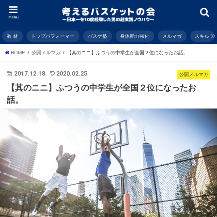
menu
教 材
トップパフォーマー
バスケ塾
身体能力強化
メルマガ
スキル
HOME
公開メルマガ
【其のニニ】ふつうの中学生が全国２位になったお話。
2017.12.18
2020.02.25
公開メルマガ
【其のニニ】ふつうの中学生が全国２位になったお
話。