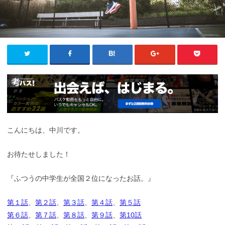
こんにちは、中川です。
お待たせしました！
『ふつうの中学生が全国２位になったお話。』
第１話
、
第２話
、
第３話
、
第４話
、
第５話
第６話
、
第７話
、
第８話
、
第９話
、
第10話