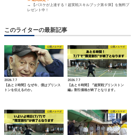
→
【バスケが上達する！超実戦スキルブック第６弾】を無料プ
レゼント中！
このライターの最新記事
公開メルマガ
公開メルマガ
2026.7.7
2026.7.7
【あと２時間】なぜ今、僕はプリンス
【あと６時間】『超実戦プリンストン
トンを伝えるのか。
編』割引価格が終了となります。
公開メルマガ
公開メルマガ