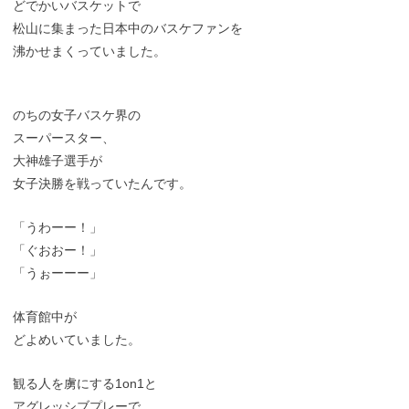
どでかいバスケットで
松山に集まった日本中のバスケファンを
沸かせまくっていました。
のちの女子バスケ界の
スーパースター、
大神雄子選手が
女子決勝を戦っていたんです。
「うわーー！」
「ぐおおー！」
「うぉーーー」
体育館中が
どよめいていました。
観る人を虜にする1on1と
アグレッシブプレーで