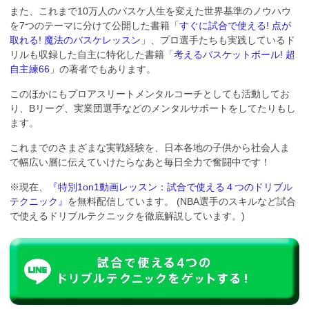
また、これまで10万人のバスケ人生を変えた世界基準のノウハウ
を7つのテーマに分けて公開した書籍「
すぐに試合で使える! 点が
取れる! 魔法のバスケレッスン
」、プロ選手たちも実践しているド
リルも収録した自主に特化した書籍「
考えるバスケットボール! 超
自主練66
」の著者でもあります。
このほかにもプロアスリートメンタルコーチとしても活動してお
り、Bリーグ、実業団選手などのメンタルサポートをしてたりもし
ます。
これまでのさまざまな実戦経験を、日本各地の子供から社会人ま
で幅広い層に伝えていけたらなあと毎日全力で奮闘中です！
※現在、
『特別1on1動画レッスン：試合で使える４つのドリブル
テクニック』
を無料配信しています。 (NBA選手のスキルなど試合
で使えるドリブルテクニックを徹底解説しています。)