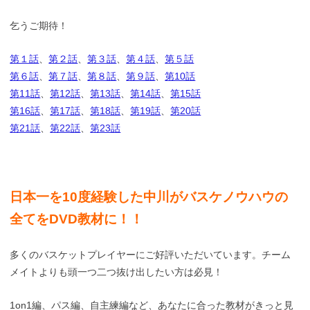
乞うご期待！
第１話
、
第２話
、
第３話
、
第４話
、
第５話
第６話
、
第７話
、
第８話
、
第９話
、
第10話
第11話
、
第12話
、
第13話
、
第14話
、
第15話
第16話
、
第17話
、
第18話
、
第19話
、
第20話
第21話
、
第22話
、
第23話
日本一を10度経験した中川がバスケノウハウの
全てをDVD教材に！！
多くのバスケットプレイヤーにご好評いただいています。チーム
メイトよりも頭一つ二つ抜け出したい方は必見！
1on1編、パス編、自主練編など、あなたに合った教材がきっと見