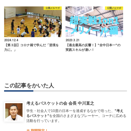
公開メルマガ
公開メルマガ
2024.12.4
2023.3.21
【第３話】コロナ禍で学んだ「逆境を
【過去最高の反響！】”全中日本一”の
力に。」
実践スキルが凄い！
この記事をかいた人
考えるバスケットの会 会長 中川直之
学生・社会人で10度の日本一を達成するなかで培った、
”考え
るバスケット”
を全国のさまざまなプレーヤー、コーチに広める
活動を行っています。
※ 期間限定！