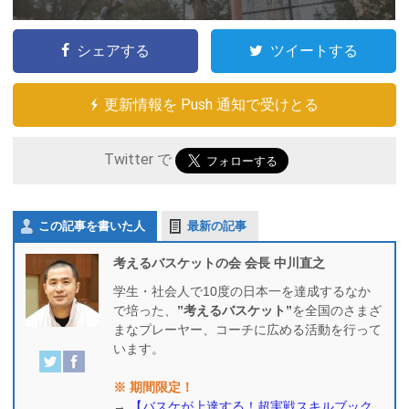
シェアする
ツイートする
更新情報を Push 通知で受けとる
Twitter で
この記事を書いた人
最新の記事
考えるバスケットの会 会長 中川直之
学生・社会人で10度の日本一を達成するなか
で培った、
”考えるバスケット”
を全国のさまざ
まなプレーヤー、コーチに広める活動を行って
います。
※ 期間限定！
→
【バスケが上達する！超実戦スキルブック