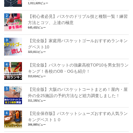
1,011,620ビュー
【初心者必見】バスケのドリブル技と種類一覧！練習
方法とコツ、上達の極意
645,432ビュー
【完全版】家庭用バスケットゴールおすすめランキン
グベスト10
323,811ビュー
【完全版】バスケットの強豪高校TOP10を男女別ラン
キング！各校のOB・OGも紹介！
313,614ビュー
【完全版】大阪のバスケットコートまとめ！屋内・屋
外の全25施設の予約方法など総力調査しました！
311,192ビュー
【完全保存版】バスケットシューズおすすめ人気ラン
キングベスト１０
306,885ビュー