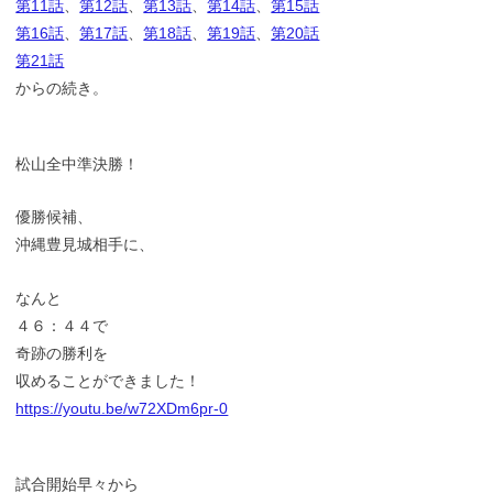
第11話
、
第12話
、
第13話
、
第14話
、
第15話
第16話
、
第17話
、
第18話
、
第19話
、
第20話
第21話
からの続き。
松山全中準決勝！
優勝候補、
沖縄豊見城相手に、
なんと
４６：４４で
奇跡の勝利を
収めることができました！
https://youtu.be/w72XDm6pr-0
試合開始早々から