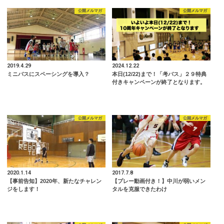
公開メルマガ
公開メルマガ
2019.4.29
2024.12.22
ミニバスにスペーシングを導入？
本日(12/22)まで！「考バス」２９特典
付きキャンペーンが終了となります。
公開メルマガ
公開メルマガ
2020.1.14
2017.7.8
【事前告知】2020年、新たなチャレン
【プレー動画付き！】中川が弱いメン
ジをします！
タルを克服できたわけ