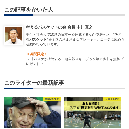
この記事をかいた人
考えるバスケットの会 会長 中川直之
学生・社会人で10度の日本一を達成するなかで培った、
”考え
るバスケット”
を全国のさまざまなプレーヤー、コーチに広める
活動を行っています。
※ 期間限定！
→
【バスケが上達する！超実戦スキルブック第６弾】を無料プ
レゼント中！
このライターの最新記事
公開メルマガ
公開メルマガ