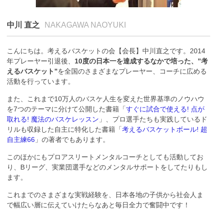
中川 直之
NAKAGAWA NAOYUKI
こんにちは。考えるバスケットの会【会長】中川直之です。2014
年プレーヤー引退後、
10度の日本一を達成するなかで培った、”考
えるバスケット”
を全国のさまざまなプレーヤー、コーチに広める
活動を行っています。
また、これまで10万人のバスケ人生を変えた世界基準のノウハウ
を7つのテーマに分けて公開した書籍「
すぐに試合で使える! 点が
取れる! 魔法のバスケレッスン
」、プロ選手たちも実践しているド
リルも収録した自主に特化した書籍「
考えるバスケットボール! 超
自主練66
」の著者でもあります。
このほかにもプロアスリートメンタルコーチとしても活動してお
り、Bリーグ、実業団選手などのメンタルサポートをしてたりもし
ます。
これまでのさまざまな実戦経験を、日本各地の子供から社会人ま
で幅広い層に伝えていけたらなあと毎日全力で奮闘中です！