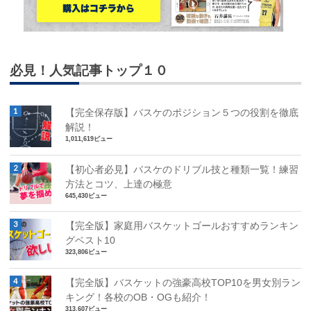
必見！人気記事トップ１０
【完全保存版】バスケのポジション５つの役割を徹底
解説！
1,011,619ビュー
【初心者必見】バスケのドリブル技と種類一覧！練習
方法とコツ、上達の極意
645,430ビュー
【完全版】家庭用バスケットゴールおすすめランキン
グベスト10
323,806ビュー
【完全版】バスケットの強豪高校TOP10を男女別ラン
キング！各校のOB・OGも紹介！
313,607ビュー