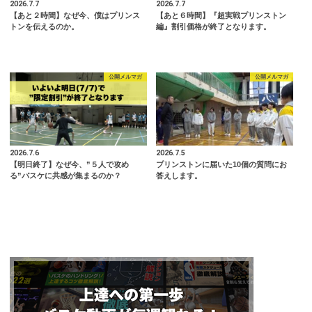
2026.7.7
2026.7.7
【あと２時間】なぜ今、僕はプリンス
【あと６時間】『超実戦プリンストン
トンを伝えるのか。
編』割引価格が終了となります。
公開メルマガ
公開メルマガ
2026.7.6
2026.7.5
【明日終了】なぜ今、”５人で攻め
プリンストンに届いた10個の質問にお
る”バスケに共感が集まるのか？
答えします。