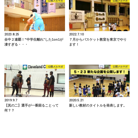
公開メルマガ
公開メルマガ
2023.8.25
2022.7.10
全中２連覇！”中学生離れ"した1on1が
７月からバスケット教室を東京でやり
凄すぎる・・・
ます！
公開メルマガ
公開メルマガ
2019.9.7
2020.5.21
【其の二】選手が一番困ることって
新しい教材のタイトルを発表します。
何？？