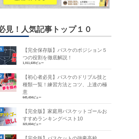
必見！人気記事トップ１０
【完全保存版】バスケのポジション５
つの役割を徹底解説！
1,011,635ビュー
【初心者必見】バスケのドリブル技と
種類一覧！練習方法とコツ、上達の極
意
645,434ビュー
【完全版】家庭用バスケットゴールお
すすめランキングベスト10
323,834ビュー
【完全版】バスケットの強豪高校