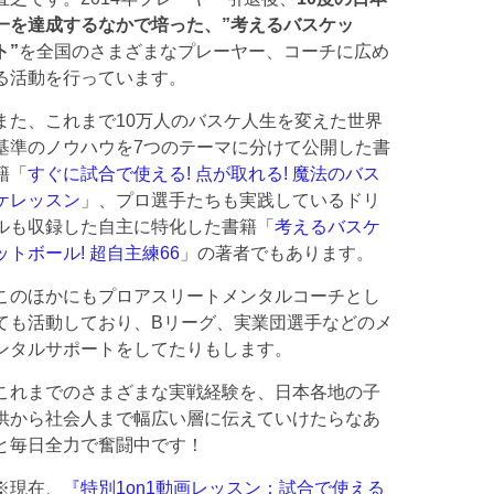
一を達成するなかで培った、”考えるバスケッ
ト”
を全国のさまざまなプレーヤー、コーチに広め
る活動を行っています。
また、これまで10万人のバスケ人生を変えた世界
基準のノウハウを7つのテーマに分けて公開した書
籍「
すぐに試合で使える! 点が取れる! 魔法のバス
ケレッスン
」、プロ選手たちも実践しているドリ
ルも収録した自主に特化した書籍「
考えるバスケ
ットボール! 超自主練66
」の著者でもあります。
このほかにもプロアスリートメンタルコーチとし
ても活動しており、Bリーグ、実業団選手などのメ
ンタルサポートをしてたりもします。
これまでのさまざまな実戦経験を、日本各地の子
供から社会人まで幅広い層に伝えていけたらなあ
と毎日全力で奮闘中です！
※現在、
『特別1on1動画レッスン：試合で使える