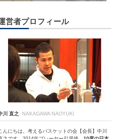
運営者プロフィール
中川 直之
NAKAGAWA NAOYUKI
こんにちは。考えるバスケットの会【会長】中川
直之です。2014年プレーヤー引退後、
10度の日本