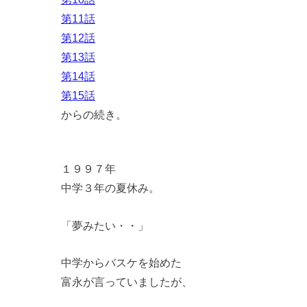
第11話
第12話
第13話
第14話
第15話
からの続き。
１９９７年
中学３年の夏休み。
「夢みたい・・」
中学からバスケを始めた
富永が言っていましたが、