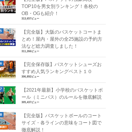
TOP10を男女別ランキング！各校の
OB・OGも紹介！
313,657ビュー
【完全版】大阪のバスケットコートま
とめ！屋内・屋外の全25施設の予約方
法など総力調査しました！
311,266ビュー
【完全保存版】バスケットシューズお
すすめ人気ランキングベスト１０
306,892ビュー
【2021年最新】小学校のバスケットボ
ール（ミニバス）のルールを徹底解説
305,437ビュー
【完全版】バスケットボールのコート
サイズ・各ラインの意味をコート図で
徹底解説！