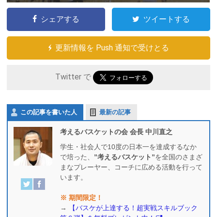
シェアする
ツイートする
更新情報を Push 通知で受けとる
Twitter で
この記事を書いた人
最新の記事
考えるバスケットの会 会長 中川直之
学生・社会人で10度の日本一を達成するなか
で培った、
”考えるバスケット”
を全国のさまざ
まなプレーヤー、コーチに広める活動を行って
います。
※ 期間限定！
→
【バスケが上達する！超実戦スキルブック