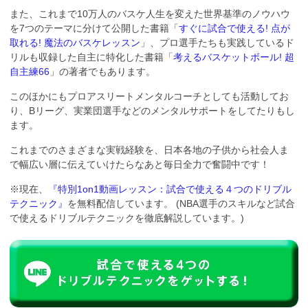
また、これまで10万人のバスケ人生を変えた世界基準のノウハウ
を7つのテーマに分けて公開した書籍「
すぐに試合で使える! 点が
取れる! 魔法のバスケレッスン
」、プロ選手たちも実践しているド
リルも収録した自主に特化した書籍「
考えるバスケットボール! 超
自主練66
」の著者でもあります。
このほかにもプロアスリートメンタルコーチとしても活動してお
り、Bリーグ、実業団選手などのメンタルサポートをしてたりもし
ます。
これまでのさまざまな実戦経験を、日本各地の子供から社会人ま
で幅広い層に伝えていけたらなあと毎日全力で奮闘中です！
※現在、
『特別1on1動画レッスン：試合で使える４つのドリブル
テクニック』
を無料配信しています。 (NBA選手のスキルなど試合
で使えるドリブルテクニックを徹底解説しています。)