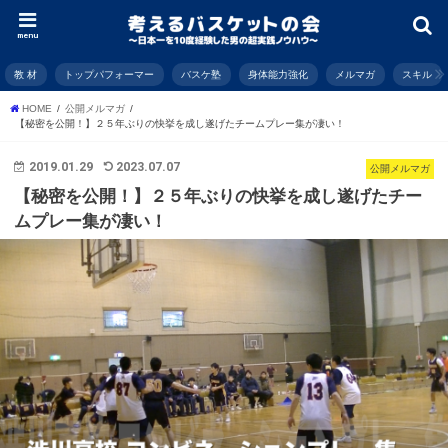
menu
教 材
トップパフォーマー
バスケ塾
身体能力強化
メルマガ
スキル
HOME
公開メルマガ
【秘密を公開！】２５年ぶりの快挙を成し遂げたチームプレー集が凄い！
2019.01.29
2023.07.07
公開メルマガ
【秘密を公開！】２５年ぶりの快挙を成し遂げたチー
ムプレー集が凄い！