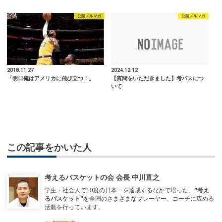
公開メルマガ
公開メルマガ
2018.11.27
2024.12.12
「明日俺はアメリカに飛び立つ！」
【質問をいただきました】考バスにつ
いて
この記事をかいた人
考えるバスケットの会 会長 中川直之
学生・社会人で10度の日本一を達成するなかで培った、
”考え
るバスケット”
を全国のさまざまなプレーヤー、コーチに広める
活動を行っています。