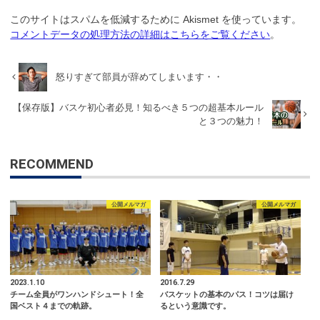
このサイトはスパムを低減するために Akismet を使っています。
コメントデータの処理方法の詳細はこちらをご覧ください
。
怒りすぎて部員が辞めてしまいます・・
【保存版】バスケ初心者必見！知るべき５つの超基本ルール
と３つの魅力！
RECOMMEND
公開メルマガ
公開メルマガ
2023.1.10
2016.7.29
チーム全員がワンハンドシュート！全
バスケットの基本のパス！コツは届け
国ベスト４までの軌跡。
るという意識です。