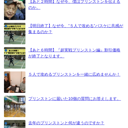
【あと２時間】なぜ今、僕はプリンストンを伝える
のか。
【明日終了】なぜ今、”５人で攻める”バスケに共感が
集まるのか？
【あと６時間】『超実戦プリンストン編』割引価格
が終了となります。
５人で攻めるプリンストンを一緒に広めませんか！
プリンストンに届いた10個の質問にお答えします。
去年のプリンストンと何が違うのですか？