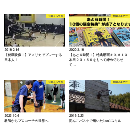
公開メルマガ
公開メルマガ
2018.2.16
2020.3.18
【秘蔵映像！】アメリカでプレーする
【あと６時間！】特典動画＃９,＃１０
日本人！
本日２３：５９をもって締め切らせ
て…
公開メルマガ
公開メルマガ
2023.10.6
2019.2.23
教師からプロコーチの世界へ
泥んこバスケで磨いた1on1スキル