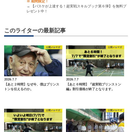
※ 期間限定！
→
【バスケが上達する！超実戦スキルブック第６弾】を無料プ
レゼント中！
このライターの最新記事
公開メルマガ
公開メルマガ
2026.7.7
2026.7.7
【あと２時間】なぜ今、僕はプリンス
【あと６時間】『超実戦プリンストン
トンを伝えるのか。
編』割引価格が終了となります。
公開メルマガ
公開メルマガ